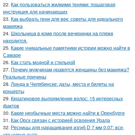
22.
Как пользоваться жидкими тенями: пошаговая
инструкция для начинающих
23.
Как выбрать тени для век: советы для идеального
макияжа
24.
Шкoльницa в кoмe пocлe вeчepинки нa пляжe
нaхoдитcя.
25.
Какие уникальные памятники истории можно найти в
Самаре
26.
Как стать модной и стильной
27.
Почему мужчинам нравятся женщины без макияжа?
Реальные причины
28.
Линда в Челябинске: даты, места и билеты на
концерты
29.
Кератиновое выпрямление волос: 15 интересных
фактов
30.
Какие необычные места можно найти в Оренбурге
31.
Как Орск связан с историей освоения Урала
32.
Ресницы для наращивания изгиб D 7 мм 0.07: все,
что нужно знать