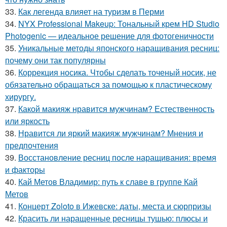
33.
Как легенда влияет на туризм в Перми
34.
NYX Professional Makeup: Тональный крем HD Studio
Photogenic — идеальное решение для фотогеничности
35.
Уникальные методы японского наращивания ресниц:
почему они так популярны
36.
Коррекция носика. Чтобы сделать точеный носик, не
обязательно обращаться за помощью к пластическому
хирургу.
37.
Какой макияж нравится мужчинам? Естественность
или яркость
38.
Нравится ли яркий макияж мужчинам? Мнения и
предпочтения
39.
Восстановление ресниц после наращивания: время
и факторы
40.
Кай Метов Владимир: путь к славе в группе Кай
Метов
41.
Концерт Zoloto в Ижевске: даты, места и сюрпризы
42.
Красить ли наращенные ресницы тушью: плюсы и