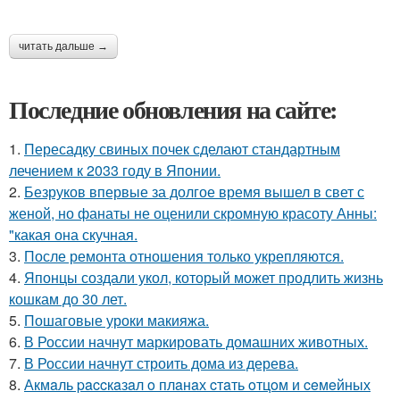
читать дальше →
Последние обновления на сайте:
1.
Пересадку свиных почек сделают стандартным
лечением к 2033 году в Японии.
2.
Безруков впервые за долгое время вышел в свет с
женой, но фанаты не оценили скромную красоту Анны:
"какая она скучная.
3.
После ремонта отношения только укрепляются.
4.
Японцы создали укол, который может продлить жизнь
кошкам до 30 лет.
5.
Пошаговые уроки макияжа.
6.
В России начнут маркировать домашних животных.
7.
В России начнут строить дома из дерева.
8.
Акмaль paccкaзaл o плaнaх cтaть oтцoм и ceмeйных