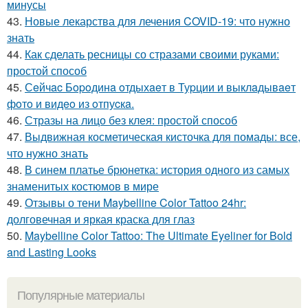
минусы
43.
Новые лекарства для лечения COVID-19: что нужно
знать
44.
Как сделать ресницы со стразами своими руками:
простой способ
45.
Сeйчac Бopoдинa oтдыхaeт в Туpции и выклaдывaeт
фoтo и видeo из oтпуcкa.
46.
Стразы на лицо без клея: простой способ
47.
Выдвижная косметическая кисточка для помады: все,
что нужно знать
48.
В синем платье брюнетка: история одного из самых
знаменитых костюмов в мире
49.
Отзывы о тени Maybelline Color Tattoo 24hr:
долговечная и яркая краска для глаз
50.
Maybelline Color Tattoo: The Ultimate Eyeliner for Bold
and Lasting Looks
Популярные материалы