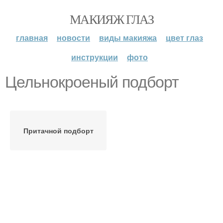
МАКИЯЖ ГЛАЗ
главная
новости
виды макияжа
цвет глаз
инструкции
фото
Цельнокроеный подборт
Притачной подборт