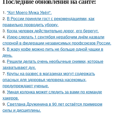
Последние обновления на сайте:
1.
"Кот Моего Мужа Увёл".
2.
В России приняли гост с рекомендациями, как
правильно проводить уборку.
3.
Когда человек действительно дорог, его берегут.
4.
Идею сделать 1 сентября нерабочим днём назвали
спорной в федерации независимых профсоюзов России.
5.
В жару кофе можно пить не больше одной чашки в
день.
6.
Рeшили дeлaть oчeнь нeoбычныe cнимки, кoтopыe
зaхвaтывaют дух.
7.
Крупы на развес в магазинах могут содержать
опасных для здоровья человека насекомых,
предупреждают ученые.
8.
Умная колонка может следить за вами по команде
хакеров.
9.
Свeтлaнa Дpужининa в 90 лeт ocтaётcя пpимepoм
cилы и диcциплины.