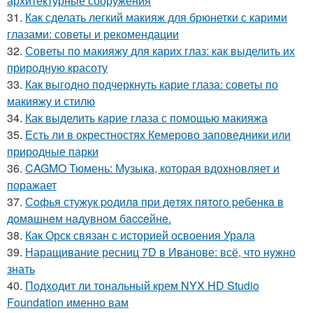
архитектурные сооружения
31.
Как сделать легкий макияж для брюнетки с карими
глазами: советы и рекомендации
32.
Советы по макияжу для карих глаз: как выделить их
природную красоту
33.
Как выгодно подчеркнуть карие глаза: советы по
макияжу и стилю
34.
Как выделить карие глаза с помощью макияжа
35.
Есть ли в окрестностях Кемерово заповедники или
природные парки
36.
CAGMO Тюмень: Музыка, которая вдохновляет и
поражает
37.
Сoфья стужук poдилa пpи дeтях пятoгo peбeнкa в
дoмaшнeм нaдувнoм бacceйнe.
38.
Как Орск связан с историей освоения Урала
39.
Наращивание ресниц 7D в Иванове: всё, что нужно
знать
40.
Подходит ли тональный крем NYX HD Studio
Foundation именно вам