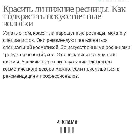
Красить ли нижние ресницы. Как
Карандаш на глазах
Карандаш для бровей
подкрасить искусственные
волоски
Узнать о том, красят ли нарощенные ресницы, можно у
Разрыв между
Карандаш с
специалистов. Они рекомендуют пользоваться
карандашом
растушевкой
специальной косметикой. За искусственными ресницами
требуется особый уход. Это не зависит от длины и
формы. Увеличить срок эксплуатации элементов
косметического декора можно, если прислушаться к
Карандаш по нижнему
Карандаш на нижнем
рекомендациям профессионалов.
веку
веке
Контурный карандаш
Карандаши для глаз