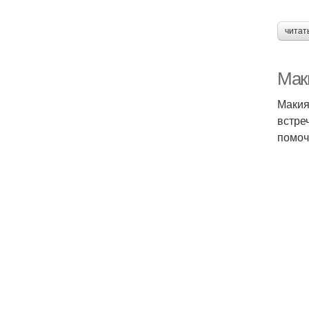
читат
Маки
Макия
встре
помоч