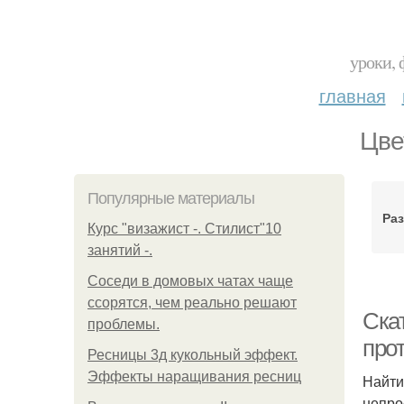
уроки, 
главная
Цве
Популярные материалы
Ра
Курс "визажист -. Стилист"10
занятий -.
Соседи в домовых чатах чаще
ссорятся, чем реально решают
Ска
проблемы.
прот
Ресницы 3д кукольный эффект.
Эффекты наращивания ресниц
Найти
непро