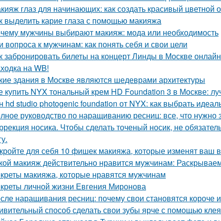
кияж глаз для начинающих: как создать красивый цветной 
к выделить карие глаза с помощью макияжа
чему мужчины выбирают макияж: мода или необходимость
и вопроса к мужчинам: как понять себя и свои цели
к забронировать билеты на концерт Линды в Москве онлайн
ходка на WB!
кие здания в Москве являются шедеврами архитектуры
е купить NYX тональный крем HD Foundation 3 в Москве: л
н hd studio photogenic foundation от NYX: как выбрать идеа
лное руководство по наращиванию ресниц: все, что нужно 
ррекция носика. Чтобы сделать точеный носик, не обязате
у.
кройте для себя 10 фишек макияжа, которые изменят ваш 
кой макияж действительно нравится мужчинам: Раскрывае
креты макияжа, которые нравятся мужчинам
креты личной жизни Евгения Миронова
сле наращивания ресниц: почему свои становятся короче 
ивительный способ сделать свои зубы ярче с помощью клея