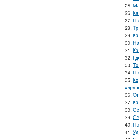
25.
Ма
26.
Ка
27.
По
28.
Тр
29.
Ка
30.
На
31.
Ка
32.
Гд
33.
То
34.
По
35.
Ко
хирург
36.
От
37.
Ка
38.
Се
39.
Се
40.
По
41.
Уд