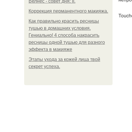
Велнес - совет дня: II.
Коррекция перманентного макияжа.
Touche
Как правильно красить ресницы
тушью в домашних условия.
Гениально! 4 способа накрасить
ресницы одной тушью для разного
эффекта в макияже
Этапы ухода за кожей лица твой
секрет успеха.