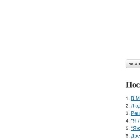
читат
Пос
1.
В М
2.
Люд
3.
Рeш
4.
"Я 
5.
"Яж
6.
Две