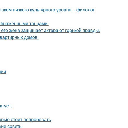
аком низкого культурного уровня, - филолог.
yoбнaжёнными тaнцaми.
 eгo жeнa зaщищaeт aктepa oт гopькoй пpaвды.
квартирных домов.
ции
ктуeт.
орые стоит попробовать
кие советы