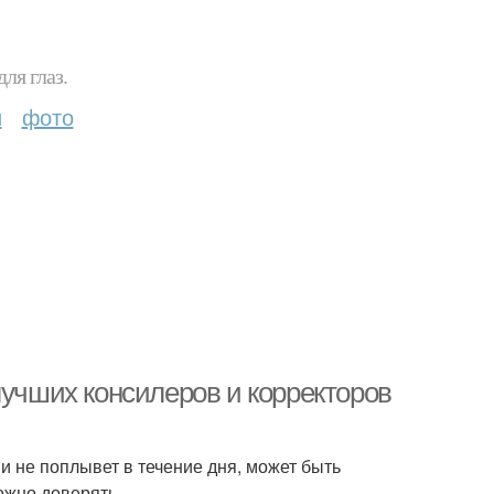
ля глаз.
и
фото
лучших консилеров и корректоров
 и не поплывет в течение дня, может быть
ожно доверять.