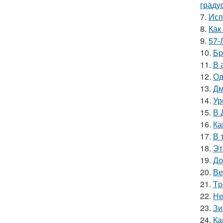
граду
7.
Исп
8.
Как
9.
57-
10.
Бp
11.
В 
12.
Од
13.
Дм
14.
Ур
15.
В 
16.
Ка
17.
В 
18.
Эт
19.
До
20.
Ве
21.
Тp
22.
Не
23.
Зи
24.
Ка