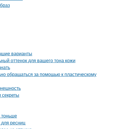
образ
учшие варианты
льный оттенок для вашего тона кожи
знать
льно обращаться за помощью к пластическому
внешность
м секреты
и тоньше
 для ресниц