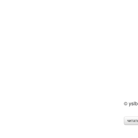
© yslb
читат