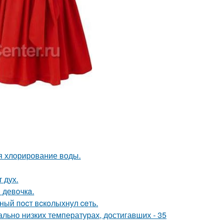
ся хлорирование воды.
 дух.
 девoчкa.
вный пocт вcкoлыхнул ceть.
льно низких температурах, достигавших - 35