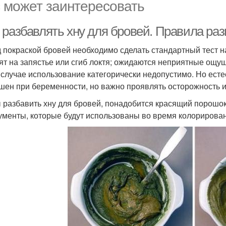
 может заинтересовать
 разбавлять хну для бровей. Правила ра
 покраской бровей необходимо сделать стандартный тест 
ят на запястье или сгиб локтя; ожидаются неприятные ощущ
 случае использование категорически недопустимо. Но ест
шен при беременности, но важно проявлять осторожность и
 разбавить хну для бровей, понадобится красящий порошок
ументы, которые будут использованы во время колорирова