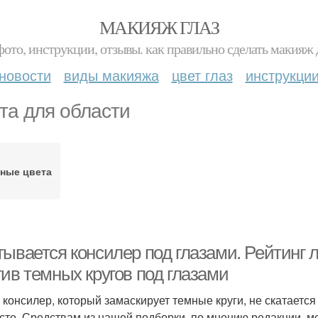
МАКИЯЖ ГЛАЗ
фото, инструкции, отзывы. как правильно сделать макияж д
новости
виды макияжа
цвет глаз
инструкци
та для области
зные цвета
тывается консилер под глазами. Рейтинг 
ив темных кругов под глазами
 консилер, который замаскирует темные круги, не скатается
сто. Средствам из нашей подборки, по мнению редакции, м