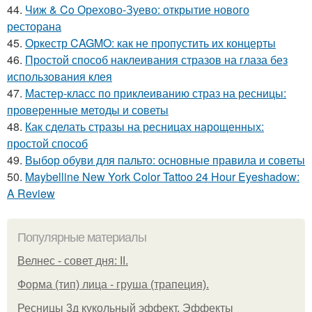
44.
Чиж & Co Орехово-Зуево: открытие нового
ресторана
45.
Оркестр CAGMO: как не пропустить их концерты
46.
Простой способ наклеивания стразов на глаза без
использования клея
47.
Мастер-класс по приклеиванию страз на ресницы:
проверенные методы и советы
48.
Как сделать стразы на ресницах нарощенных:
простой способ
49.
Выбор обуви для пальто: основные правила и советы
50.
Maybelline New York Color Tattoo 24 Hour Eyeshadow:
A Review
Популярные материалы
Велнес - совет дня: II.
Форма (тип) лица - груша (трапеция).
Ресницы 3д кукольный эффект. Эффекты