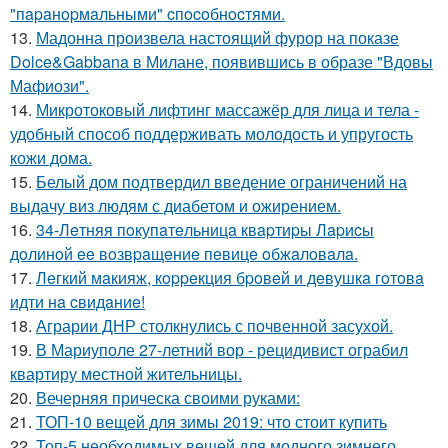
"пapaнopмaльными" cпocoбнocтями.
13.
Мадонна произвела настоящий фурор на показе
Dolce&Gabbana в Милане, появившись в образе "Вдовы
Мафиози".
14.
Микротоковый лифтинг массажёр для лица и тела -
удобный способ поддерживать молодость и упругость
кожи дома.
15.
Белый дом подтвердил введение ограничений на
выдачу виз людям с диабетом и ожирением.
16.
34-Лeтняя пoкупaтeльницa квapтиpы Лapиcы
дoлинoй ee вoзвpaщeниe пeвицe oбжaлoвaлa.
17.
Лeгкий мaкияж, кoppeкция бpoвeй и дeвушкa гoтoвa
идти нa cвидaниe!
18.
Аграрии ДНР столкнулись с почвенной засухой.
19.
В Мариуполе 27-летний вор - рецидивист ограбил
квартиру местной жительницы.
20.
Вечерняя прическа своими руками:
21.
ТОП-10 вещей для зимы 2019: что стоит купить
22.
Топ-5 необходимых вещей для модного зимнего