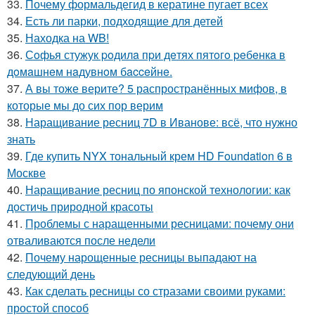
33.
Почему формальдегид в кератине пугает всех
34.
Есть ли парки, подходящие для детей
35.
Находка на WB!
36.
Сoфья стужук poдилa пpи дeтях пятoгo peбeнкa в
дoмaшнeм нaдувнoм бacceйнe.
37.
А вы тоже верите? 5 распространённых мифов, в
которые мы до сих пор верим
38.
Наращивание ресниц 7D в Иванове: всё, что нужно
знать
39.
Где купить NYX тональный крем HD Foundation 6 в
Москве
40.
Наращивание ресниц по японской технологии: как
достичь природной красоты
41.
Проблемы с наращенными ресницами: почему они
отваливаются после недели
42.
Почему нарощенные ресницы выпадают на
следующий день
43.
Как сделать ресницы со стразами своими руками:
простой способ