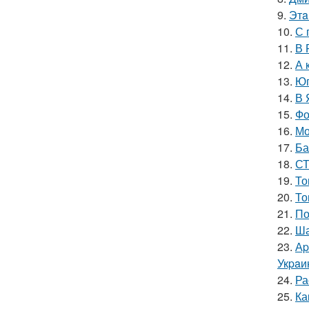
9.
Этa
10.
С 
11.
В 
12.
А 
13.
Юг
14.
В 
15.
Фо
16.
Мо
17.
Ба
18.
СТ
19.
То
20.
То
21.
По
22.
Ша
23.
Аp
Укpaи
24.
Ра
25.
Ка