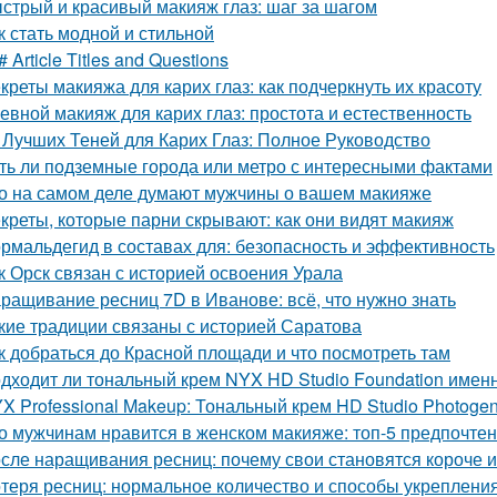
стрый и красивый макияж глаз: шаг за шагом
к стать модной и стильной
# Article Titles and Questions
креты макияжа для карих глаз: как подчеркнуть их красоту
евной макияж для карих глаз: простота и естественность
 Лучших Теней для Карих Глаз: Полное Руководство
ть ли подземные города или метро с интересными фактами
о на самом деле думают мужчины о вашем макияже
креты, которые парни скрывают: как они видят макияж
рмальдегид в составах для: безопасность и эффективность
к Орск связан с историей освоения Урала
ращивание ресниц 7D в Иванове: всё, что нужно знать
кие традиции связаны с историей Саратова
к добраться до Красной площади и что посмотреть там
дходит ли тональный крем NYX HD Studio Foundation имен
X Professional Makeup: Тональный крем HD Studio Photog
о мужчинам нравится в женском макияже: топ-5 предпочте
сле наращивания ресниц: почему свои становятся короче 
теря ресниц: нормальное количество и способы укреплени