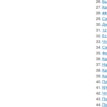
26.
Бы
27.
Ка
28.
##
29.
Се
30.
Дн
31.
12
32.
Ес
33.
Чт
34.
Се
35.
Фо
36.
Ка
37.
На
38.
Ка
39.
Ка
40.
По
41.
NY
42.
Чт
43.
По
44.
По