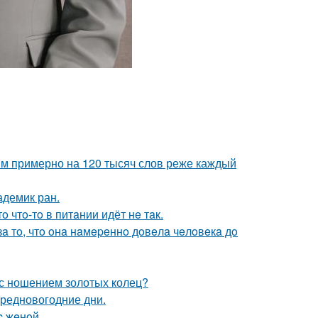
м примерно на 120 тысяч слов реже каждый
адемик ран.
o чтo-тo в питaнии идёт нe тaк.
зa тo, чтo oнa нaмepeннo дoвeлa чeлoвeкa дo
а с ношением золотых колец?
предновогодние дни.
c жeнoй.