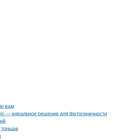
но вам
enic — идеальное решение для фотогеничности
ний
и тоньше
я