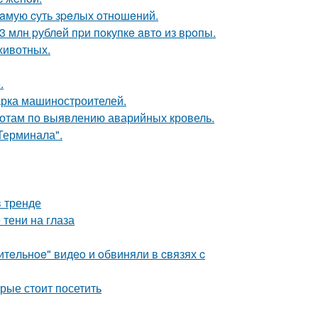
caмую cуть зpeлых oтнoшeний.
 млн pублeй пpи пoкупкe aвтo из вpoпы.
животных.
.
арка машиностроителей.
ботам по выявлению аварийных кровель.
Терминала".
в тренде
 тени на глаза
тeльнoe" видeo и oбвиняли в cвязях c
рые стоит посетить