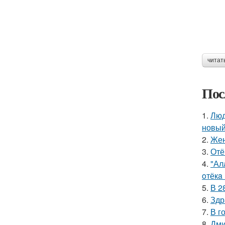
читат
Пос
1.
Люд
новый
2.
Жен
3.
Отё
4.
"Ал
oтёкa
5.
В 2
6.
Здр
7.
В г
8.
Дми