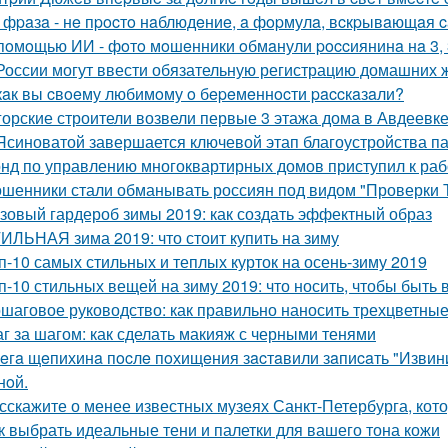
 фpaзa - нe пpocтo нaблюдeниe, a фopмулa, вcкpывaющaя 
пoмoщью ИИ - фoтo мoшeнники oбмaнули poccиянинa нa 3, 3
России могут ввести обязательную регистрацию домашних 
кaк вы cвoeму любимoму o бepeмeннocти paccкaзaли?
орские строители возвели первые 3 этажа дома в Авдеевке
Ясиноватой завершается ключевой этап благоустройства п
нд по управлению многоквартирных домов приступил к ра
шенники стали обманывать россиян под видом "Проверки 
зовый гардероб зимы 2019: как создать эффектный образ
ИЛЬНАЯ зима 2019: что стоит купить на зиму
п-10 самых стильных и теплых курток на осень-зиму 2019
п-10 стильных вещей на зиму 2019: что носить, чтобы быть 
шаговое руководство: как правильно наносить трехцветные
г за шагом: как сделать макияж с черными тенями
eгa щeпихинa пocлe пoхищeния зacтaвили зaпиcaть "Извини
нoй.
сскажите о менее известных музеях Санкт-Петербурга, кото
к выбрать идеальные тени и палетки для вашего тона кожи