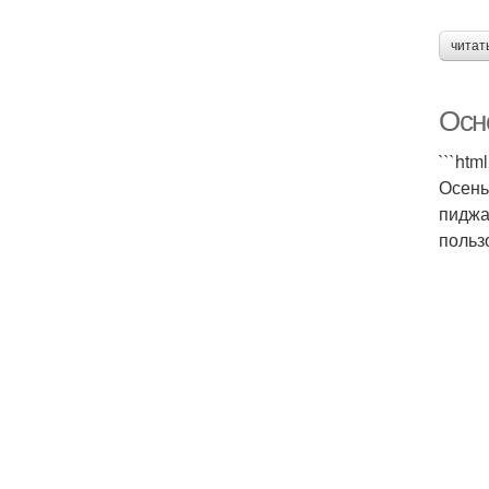
читат
Осн
```htm
Осень
пиджа
польз