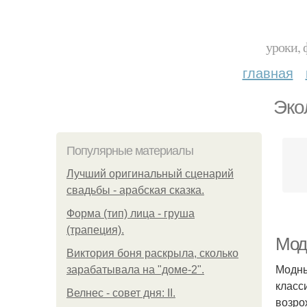
уроки, 
главная
Эко
Популярные материалы
Лучший оригинальный сценарий
свадьбы - арабская сказка.
Форма (тип) лица - груша
(трапеция).
Мод
Виктория боня раскрыла, сколько
Модны
зарабатывала на "доме-2".
класс
Велнес - совет дня: II.
возро