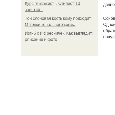
Курс "визажист -. Стилист"10
данно
занятий -.
Основ
Тон слоновая кость кому подходит.
Одной
Оттенки тонального крема
обрат
Изгиб c и d ресничек. Как выглядит:
попул
описание и фото