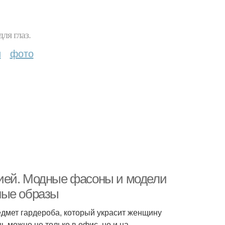
ля глаз.
и
фото
ией. Модные фасоны и модели
ные образы
дмет гардероба, который украсит женщину
 можно не только в офис, но и на