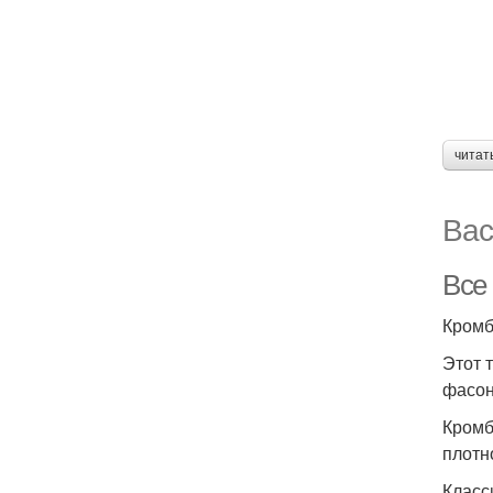
читат
Вас
Все
Кром
Этот 
фасон
Кромб
плотн
Класс