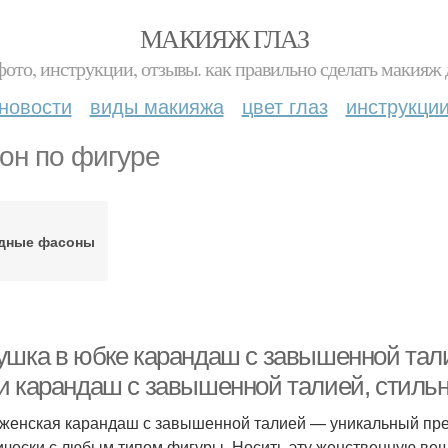
МАКИЯЖ ГЛАЗ
фото, инструкции, отзывы. как правильно сделать макияж д
новости
виды макияжа
цвет глаз
инструкци
он по фигуре
дные фасоны
ушка в юбке карандаш с завышенной тал
и карандаш с завышенной талией, стиль
женская карандаш с завышенной талией — уникальный пре
ически с любым типом фигуры. Носить эту женственную вещь