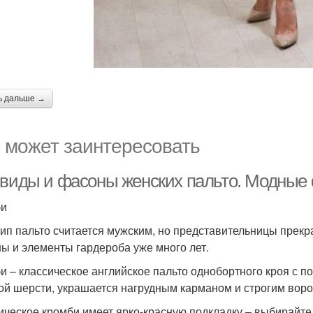
ь дальше →
 может заинтересовать
 виды и фасоны женских пальто. Модные
би
тип пальто считается мужским, но представительницы прекр
ы и элементы гардероба уже много лет.
и – классическое английское пальто однобортного кроя с п
ой шерсти, украшается нагрудным карманом и строгим воро
ическое кромби имеет ярко-красную подкладку – выбирайте 