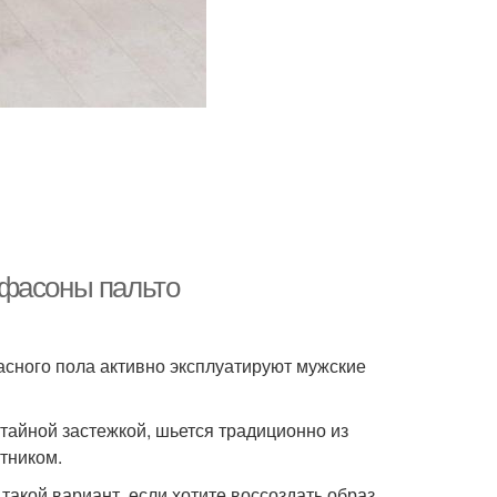
 фасоны пальто
асного пола активно эксплуатируют мужские
отайной застежкой, шьется традиционно из
тником.
такой вариант, если хотите воссоздать образ