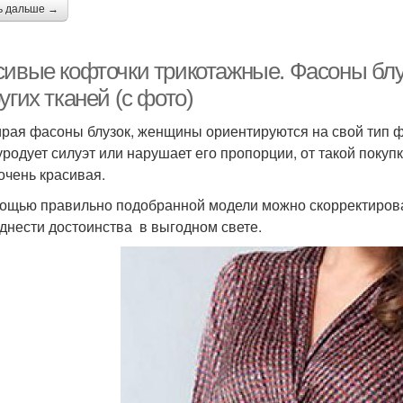
ь дальше →
сивые кофточки трикотажные. Фасоны блу
угих тканей (с фото)
рая фасоны блузок, женщины ориентируются на свой тип фи
 уродует силуэт или нарушает его пропорции, от такой покупк
очень красивая.
ощью правильно подобранной модели можно скорректироват
днести достоинства в выгодном свете.