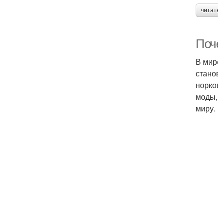
читат
Поч
В мир
стано
норко
моды,
миру.