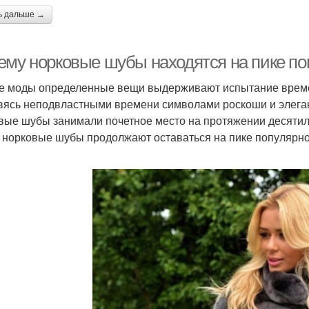
ь дальше →
ему норковые шубы находятся на пике по
е моды определенные вещи выдерживают испытание време
вясь неподвластными времени символами роскоши и элеган
вые шубы занимали почетное место на протяжении десяти
 норковые шубы продолжают оставаться на пике популярн