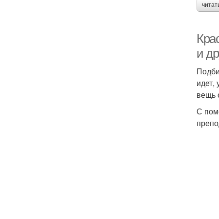
читат
Кра
и др
Подби
идет,
вещь 
С пом
препо