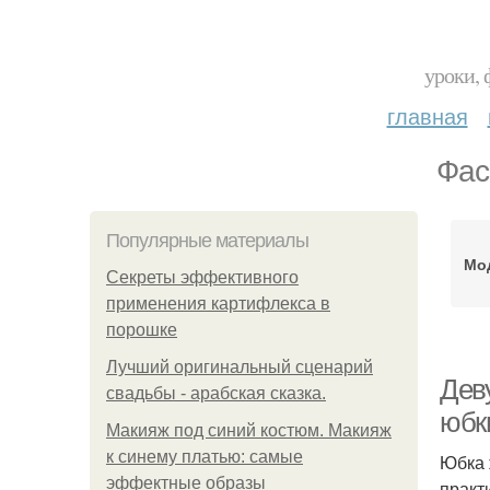
уроки, 
главная
Фас
Популярные материалы
Мо
Секреты эффективного
применения картифлекса в
порошке
Лучший оригинальный сценарий
Дев
свадьбы - арабская сказка.
юбк
Макияж под синий костюм. Макияж
к синему платью: самые
Юбка 
эффектные образы
практ