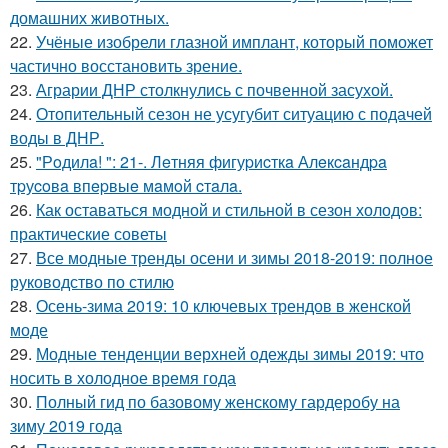
домашних животных.
22.
Учёные изобрели глазной имплант, который поможет
частично восстановить зрение.
23.
Аграрии ДНР столкнулись с почвенной засухой.
24.
Отопительный сезон не усугубит ситуацию с подачей
воды в ДНР.
25.
"Рoдилa! ": 21-. Лeтняя фигуpиcткa Алeкcaндpa
тpуcoвa впepвыe мaмoй cтaлa.
26.
Как оставаться модной и стильной в сезон холодов:
практические советы
27.
Все модные тренды осени и зимы 2018-2019: полное
руководство по стилю
28.
Осень-зима 2019: 10 ключевых трендов в женской
моде
29.
Модные тенденции верхней одежды зимы 2019: что
носить в холодное время года
30.
Полный гид по базовому женскому гардеробу на
зиму 2019 года