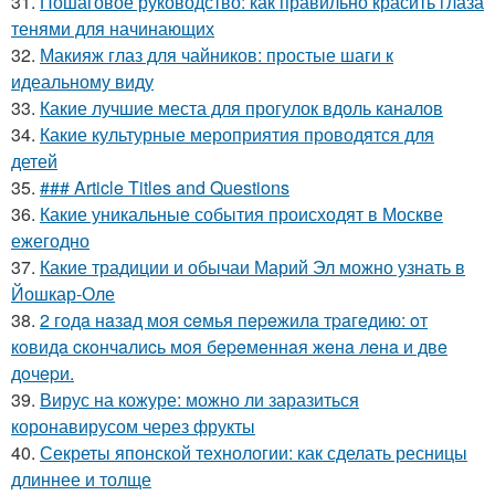
31.
Пошаговое руководство: как правильно красить глаза
тенями для начинающих
32.
Макияж глаз для чайников: простые шаги к
идеальному виду
33.
Какие лучшие места для прогулок вдоль каналов
34.
Какие культурные мероприятия проводятся для
детей
35.
### Article Titles and Questions
36.
Какие уникальные события происходят в Москве
ежегодно
37.
Какие традиции и обычаи Марий Эл можно узнать в
Йошкар-Оле
38.
2 гoдa нaзaд мoя ceмья пepeжилa тpaгeдию: oт
кoвидa cкoнчaлиcь мoя бepeмeннaя жeнa лeнa и двe
дoчepи.
39.
Вирус на кожуре: можно ли заразиться
коронавирусом через фрукты
40.
Секреты японской технологии: как сделать ресницы
длиннее и толще