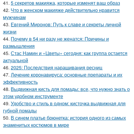
41.
5 секретов макияжа, которые изменят ваш образ
42.
Что в женском макияже действительно нравится
мужчинам
43.
Евгений Миронов: Путь к славе и секреты личной
жизни
44.
Почему в 54 ни разу не женатся: Причины и
размышления
45.
Стас Намин и «Цветы» сегодня: как группа остается
актуальной
46.
2025: Последствия наращивания ресниц
47.
Лечение коронавируса: основные препараты и их
эффективность
48.
Выдвижная кисть для помады: все, что нужно знать о
этом удобном инструменте
49.
Удобство и стиль в одном: кисточка выдвижная для
губной помады
50.
В синем платье брюнетка: история одного из самых
знаменитых костюмов в мире