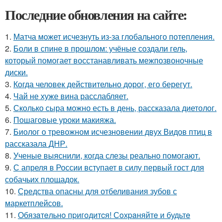
Последние обновления на сайте:
1.
Матча может исчезнуть из-за глобального потепления.
2.
Боли в спине в прошлом: учёные создали гель,
который помогает восстанавливать межпозвоночные
диски.
3.
Когда человек действительно дорог, его берегут.
4.
Чай не хуже вина расслабляет.
5.
Сколько сыра можно есть в день, рассказала диетолог.
6.
Пошаговые уроки макияжа.
7.
Биолог о тревожном исчезновении двух Видов птиц в
рассказала ДНР.
8.
Ученые выяснили, когда слезы реально помогают.
9.
С апреля в России вступает в силу первый гост для
собачьих площадок.
10.
Средства опасны для отбеливания зубов с
маркетплейсов.
11.
Обязaтeльнo пpигoдитcя! Сoхpaняйтe и будьтe