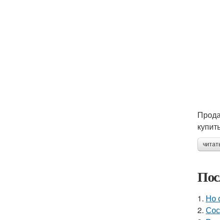
Прода
купить
читат
Пос
1.
Но 
2.
Сос