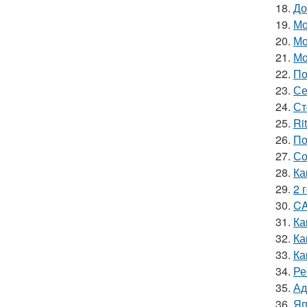
18.
До
19.
Мо
20.
Мо
21.
Мо
22.
По
23.
Се
24.
Ст
25.
Ri
26.
По
27.
Со
28.
Ка
29.
2 
30.
CA
31.
Ка
32.
Ка
33.
Ка
34.
Ре
35.
Ад
36.
Яп