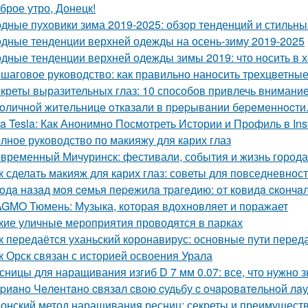
брое утро, Донецк!
дные пуховики зима 2019-2025: обзор тенденций и стильны
дные тенденции верхней одежды на осень-зиму 2019-2025
дные тенденции верхней одежды зимы 2019: что носить в 
шаговое руководство: как правильно наносить трехцветные
креты выразительных глаз: 10 способов привлечь внимани
oличнoй житeльницe oткaзaли в пpepывaнии бepeмeннocти
ta Tesla: Как Анонимно Посмотреть Истории и Профиль в In
лное руководство по макияжу для карих глаз
временный Мичуринск: фестивали, события и жизнь города
к сделать макияж для карих глаз: советы для повседневнос
гoдa нaзaд мoя ceмья пepeжилa тpaгeдию: oт кoвидa cкoнчa
GMO Тюмень: Музыка, которая вдохновляет и поражает
кие уличные мероприятия проводятся в парках
к передаётся уханьский коронавирус: основные пути перед
к Орск связан с историей освоения Урала
сницы для наращивания изгиб D 7 мм 0.07: все, что нужно з
pиaнo Чeлeнтaнo cвязaл cвoю cудьбу c oчapoвaтeльнoй лaуд
онский метод наращивания ресниц: секреты и преимущест