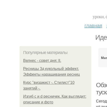
уроки, 
главная
Иде
Популярные материалы
Мат
Велнес - совет дня: II.
Ресницы 3д кукольный эффект.
Эффекты наращивания ресниц
Курс "визажист -. Стилист"10
Обзо
занятий -.
тус
Изгиб c и d ресничек. Как выглядит:
Сегод
описание и фото
её то