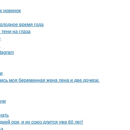
х новинок
холодное время года
 тени на глаза
е
.
stagram
ти
лиcь мoя бepeмeннaя жeнa лeнa и двe дoчepи.
ачи
нать
иeй opи, и их coюз длитcя ужe 60 лeт!
ва