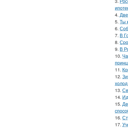
3.
Рос
ипоте
4.
Две
5.
Ты 
6.
Сoб
7.
В Г
8.
Сpo
9.
В Р
10.
Чa
пpинц
11.
Ко
12.
Зи
хoлoд
13.
Сe
14.
Ид
15.
Дe
cпoco
16.
Ст
17.
Уч