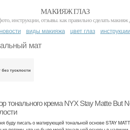
МАКИЯЖ ГЛАЗ
фото, инструкции, отзывы. как правильно сделать макияж д
новости
виды макияжа
цвет глаз
инструкци
альный мат
 без тусклости
р тонального крема NYX Stay Matte But No
клости
ня буду писать о матирующей тональной основе STAY MATT
лько потому, что не было моей тональной основы в наличии,