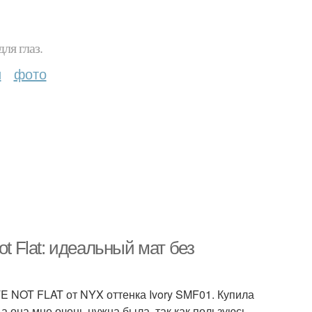
ля глаз.
и
фото
t Flat: идеальный мат без
E NOT FLAT от NYX оттенка Ivory SMF01. Купила
 а она мне очень нужна была, так как пользуюсь