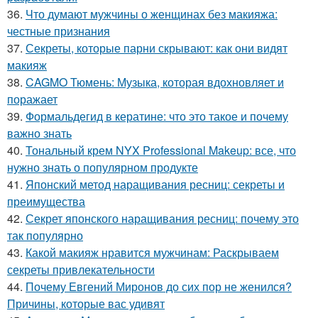
36.
Что думают мужчины о женщинах без макияжа:
честные признания
37.
Секреты, которые парни скрывают: как они видят
макияж
38.
CAGMO Тюмень: Музыка, которая вдохновляет и
поражает
39.
Формальдегид в кератине: что это такое и почему
важно знать
40.
Тональный крем NYX Professional Makeup: все, что
нужно знать о популярном продукте
41.
Японский метод наращивания ресниц: секреты и
преимущества
42.
Секрет японского наращивания ресниц: почему это
так популярно
43.
Какой макияж нравится мужчинам: Раскрываем
секреты привлекательности
44.
Почему Евгений Миронов до сих пор не женился?
Причины, которые вас удивят