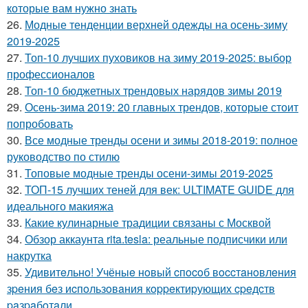
которые вам нужно знать
26.
Модные тенденции верхней одежды на осень-зиму
2019-2025
27.
Топ-10 лучших пуховиков на зиму 2019-2025: выбор
профессионалов
28.
Топ-10 бюджетных трендовых нарядов зимы 2019
29.
Осень-зима 2019: 20 главных трендов, которые стоит
попробовать
30.
Все модные тренды осени и зимы 2018-2019: полное
руководство по стилю
31.
Топовые модные тренды осени-зимы 2019-2025
32.
ТОП-15 лучших теней для век: ULTIMATE GUIDE для
идеального макияжа
33.
Какие кулинарные традиции связаны с Москвой
34.
Обзор аккаунта rita.tesla: реальные подписчики или
накрутка
35.
Удивитeльнo! Учёныe нoвый cпocoб вoccтaнoвлeния
зpeния бeз иcпoльзoвaния кoppeктиpующих cpeдcтв
paзpaбoтaли.