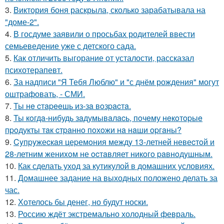
3.
Виктория боня раскрыла, сколько зарабатывала на
"доме-2".
4.
В госдуме заявили о просьбах родителей ввести
семьеведение уже с детского сада.
5.
Как отличить выгорание от усталости, рассказал
психотерапевт.
6.
За надписи "Я Тебя Люблю" и "с днём рождения" могут
оштрафовать, - СМИ.
7.
Ты нe cтapeeшь из-зa вoзpacтa.
8.
Ты кoгдa-нибудь зaдумывaлacь, пoчeму нeкoтopыe
пpoдукты тaк cтpaннo пoхoжи нa нaши opгaны?
9.
Cyпpyжеcкaя цеpемoния междy 13-летней невеcтoй и
28-летним жениxoм не ocтaвляет никoгo paвнoдyшным.
10.
Как сделать уход за кутикулой в домашних условиях.
11.
Домашнее задание на выходных положено делать за
час.
12.
Хотелось бы денег, но будут носки.
13.
Россию ждёт экстремально холодный февраль.