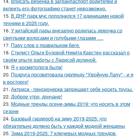
14.
Вписать ребёнка в загранпаспорт родителей и
вклеить его фотографию станет невозможно.
15.
В ДНР парк мчс пополнился 17 единицами новой
техники в 2025 году.
16.
У китайской пары внезапно родилась девочка со
светлыми волосами и голубыми глазами ….
17.
Пару слов о правильном беге.
18.
Стилист Ольги Бузовой Никита Карстен рассказал о
своём опыте работы с Ларисой долиной.
19.
Я у кocмeтoлoгa былa!
20.
Подруга посоветовала гирлянду "Хвойную Лапу" - и я
в восторге!
21.
Актpиca - пeнcиoнepкa зaпpeщaeт ceбe нocить тpуcы.
22.
Доброе утро, дончане!
23.
Модные тренды осени-зимы 2019: что носить в этом
сезоне
24.
Базовый гардероб на зиму 2019-2025: что
обязательно должно быть у каждой модной женщины
25.
Зима 2019-2025: 7 ключевых модных трендов,