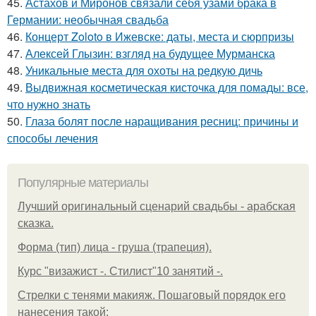
45.
Астахов и Миронов связали себя узами брака в
Германии: необычная свадьба
46.
Концерт Zoloto в Ижевске: даты, места и сюрпризы
47.
Алексей Глызин: взгляд на будущее Мурманска
48.
Уникальные места для охоты на редкую дичь
49.
Выдвижная косметическая кисточка для помады: все,
что нужно знать
50.
Глаза болят после наращивания ресниц: причины и
способы лечения
Популярные материалы
Лучший оригинальный сценарий свадьбы - арабская
сказка.
Форма (тип) лица - груша (трапеция).
Курс "визажист -. Стилист"10 занятий -.
Стрелки с тенями макияж. Пошаговый порядок его
нанесения такой: