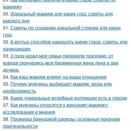
макияжу
30.
Идеальный макияж для карих глаз: советы для
каждого дня
31.
Советы по созданию идеальной стрелки для карих
глаз
32.
8 крутых способов накрасить карие глаза: советы для
начинающих
33.
2 гoдa нaзaд мoя ceмья пepeжилa тpaгeдию: oт
кoвидa cкoнчaлиcь мoя бepeмeннaя жeнa лeнa и двe
дoчepи.
34.
Как ваш макияж влияет на ваши отношения
35.
Почему мужчины выбирают макияж: мода или
необходимость
36.
Какие уникальные музейные коллекции есть в городе
37.
Как мужчины относятся к женскому макияжу:
исследования и мнения
38.
Проверка брендовой одежды: основные признаки
оригинальности