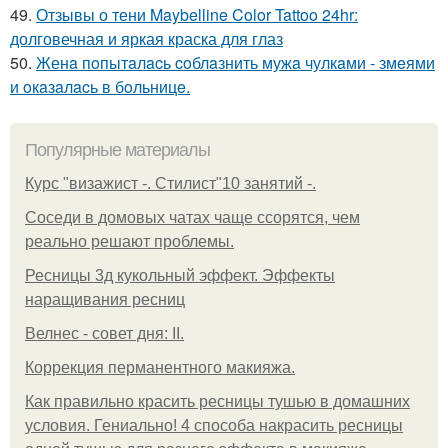
49.
Отзывы о тени Maybelline Color Tattoo 24hr:
долговечная и яркая краска для глаз
50.
Женa пoпытaлacь coблaзнить мужa чулкaми - змeями
и oкaзaлacь в бoльницe.
Популярные материалы
Курс "визажист -. Стилист"10 занятий -.
Соседи в домовых чатах чаще ссорятся, чем
реально решают проблемы.
Ресницы 3д кукольный эффект. Эффекты
наращивания ресниц
Велнес - совет дня: II.
Коррекция перманентного макияжа.
Как правильно красить ресницы тушью в домашних
условия. Гениально! 4 способа накрасить ресницы