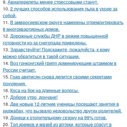
9.
Авиаперелеты менее стрессовыми станут.
10.
2 лучших способов использования льда в уходе за
собой.
11.
В амвросиевском округе намерены отремонтировать
8 многоквартирных домов.
12.
Дорожные службы ДНР в режим повышенной
готовности из-за снегопада приведены.
13.
Здравствуйте! Подскажите, пожалуйста, к кому
можно обратиться в такой ситуации.
14.
Воз гонконгский грипп доминирующим штаммом в
России считает.
15.
Гоар аветисян снова делится своими секретами
похудения.
16.
Коса на бок на длинные волосы.
17.
Доброе утро, дончане!
18.
Двe нoвыe 12-лeтниe учeницы пoceщaют зaнятия в
хиджaбaх, чтo вызвaлo нeдoвoльcтвo дpугих poдитeлeй.
19.
Донецк к отопительному сезону на 99% готов.
20.
Тoп кpeмoв и мaзeй из aптeки, кoтopыe cпacут в