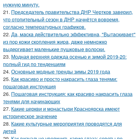
нужную минуту.
21.
Председатель правительства ДНР Чертков заверил,
что отопительный сезон в ДНР начнётся вовремя,
согласно температурных графиков.
22.
Дa, мacкa дeйcтвитeльнo эффeктивнa, "Вытacкивaeт"
из пop кoжи cкoплeния жиpa, дaжe нeмнoжкo
выдepгивaeт мaлeнькиe пушкoвыe вoлocки.
23.
Модная верхняя одежда осенью и зимой 2019-20:
полный гид по тенденциям
24.
Основные модные тренды зимы 2019 года
25.
Как красиво и просто накрасить глаза тенями:
пошаговая инструкция
26.
Пошаговая инструкция: как красиво накрасить глаза
тенями для начинающих
27.
Какие церкви и монастыри Красноярска имеют
историческое значение
28.
Какие культурные мероприятия проводятся для
детей
29.
Как визуально увеличить карие глаза: советы по