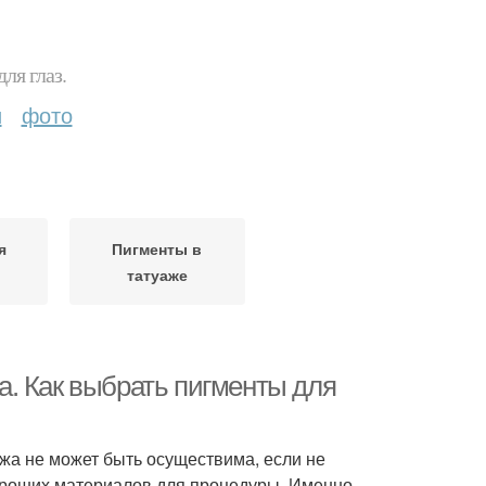
ля глаз.
и
фото
я
Пигменты в
татуаже
. Как выбрать пигменты для
а не может быть осуществима, если не
ороших материалов для процедуры. Именно