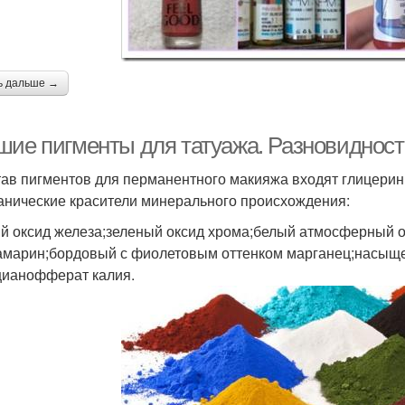
ь дальше →
шие пигменты для татуажа. Разновиднос
тав пигментов для перманентного макияжа входят глицерин
анические красители минерального происхождения:
й оксид железа;зеленый оксид хрома;белый атмосферный о
амарин;бордовый с фиолетовым оттенком марганец;насыщ
цианофферат калия.