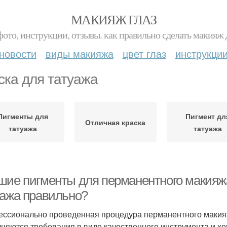
МАКИЯЖ ГЛАЗ
фото, инструкции, отзывы. как правильно сделать макияж д
новости
виды макияжа
цвет глаз
инструкци
ска для татуажа
Пигменты для
Пигмент дл
Отличная краска
татуажа
татуажа
шие пигменты для перманентного макияжа
уажа правильно?
ссионально проведенная процедура перманентного макияж
няются требования в виде качественного инструмента и х