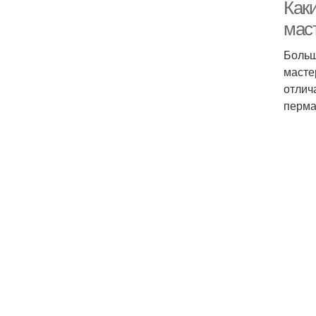
Как
мас
Больш
масте
отлич
перма