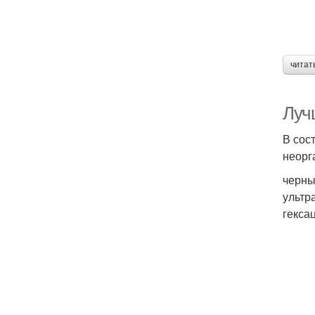
читат
Луч
В сос
неорг
черны
ультр
гекса