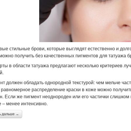
вые стильные брови, которые выглядят естественно и долг
можно получить без качественных пигментов для татуажа б
рты в области татуажа предлагают несколько критериев лу
й.
нт должен обладать однородной текстурой: чем мельче част
 равномерное распределение краски в коже можно получить
н. Если же пигмент неоднороден или его частички слишком 
е – менее интенсивно.
ь дальше →