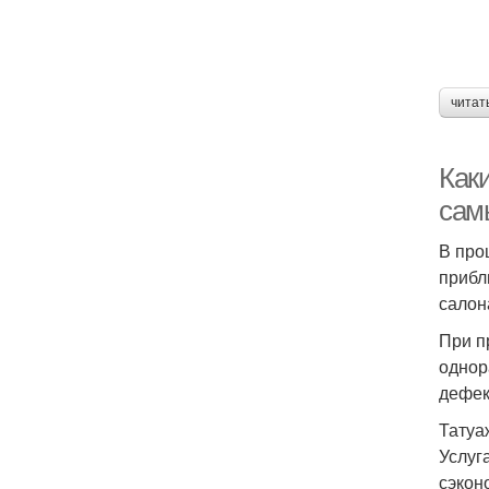
читат
Как
сам
В про
прибл
салон
При п
однор
дефек
Татуа
Услуг
сэкон