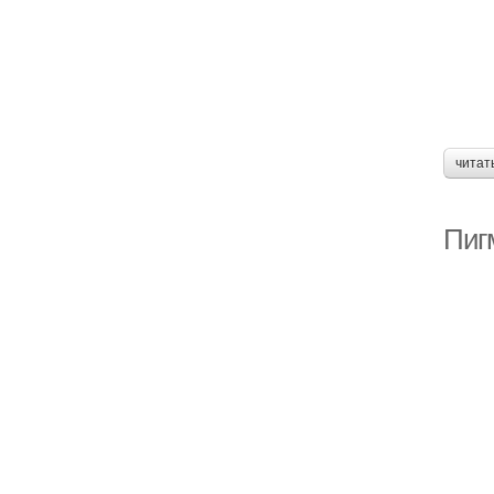
читат
Пиг