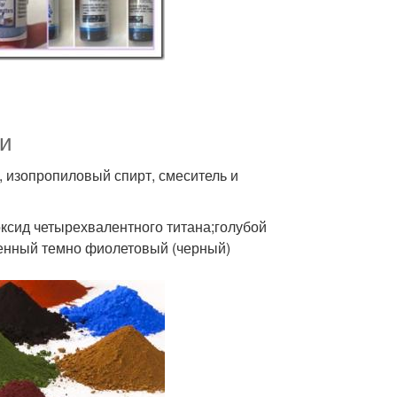
ти
, изопропиловый спирт, смеситель и
ксид четырехвалентного титана;голубой
енный темно фиолетовый (черный)