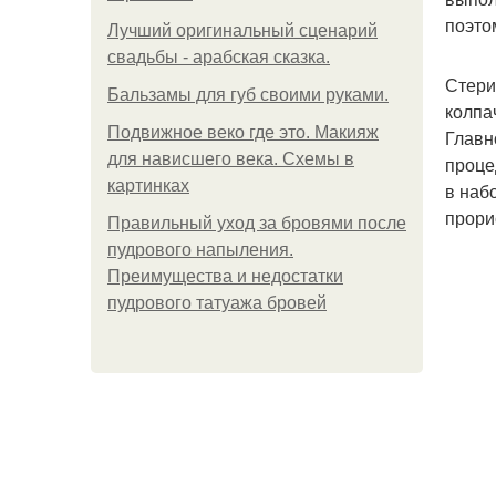
поэто
Лучший оригинальный сценарий
свадьбы - арабская сказка.
Стери
Бальзамы для губ своими руками.
колпа
Подвижное веко где это. Макияж
Главн
для нависшего века. Схемы в
проце
картинках
в наб
прори
Правильный уход за бровями после
пудрового напыления.
Преимущества и недостатки
пудрового татуажа бровей