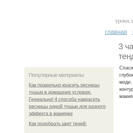
уроки, 
главная
3 ч
тен
Спаси
глубо
Популярные материалы
моде,
Как правильно красить ресницы
конту
тушью в домашних условия.
макия
Гениально! 4 способа накрасить
ресницы одной тушью для разного
эффекта в макияже
Как подобрать цвет теней: