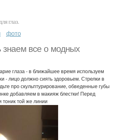
ля глаз.
и
фото
ь знаем все о модных
карие глаза - в ближайшее время используем
ки - лицо должно сиять здоровьем. Стрелки в
удьте про скульптурирование, обведенные губы
инке добавляем в макияж блестки! Перед
и тоник той же линии