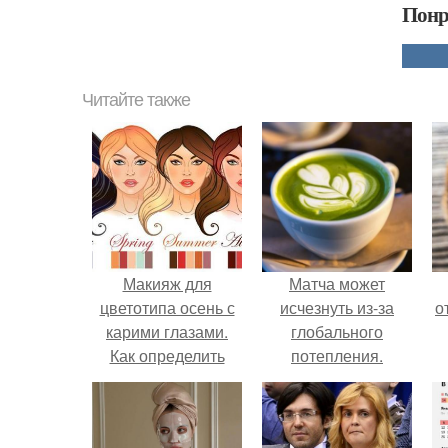
Понр
Читайте также
Макияж для
Матча может
цветотипа осень с
исчезнуть из-за
о
карими глазами.
глобального
Как определить
потепления.
цветотип своей
внешности.