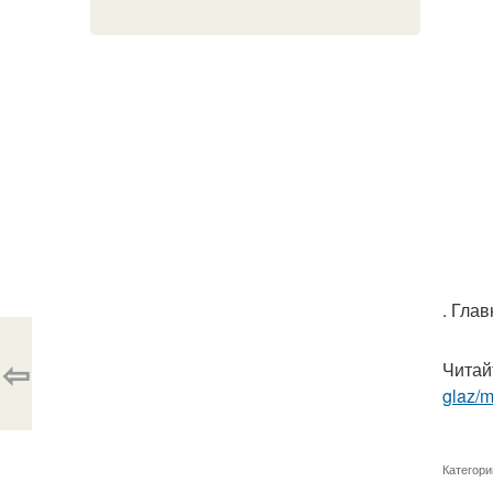
. Гла
⇦
Читай
glaz/m
Категори