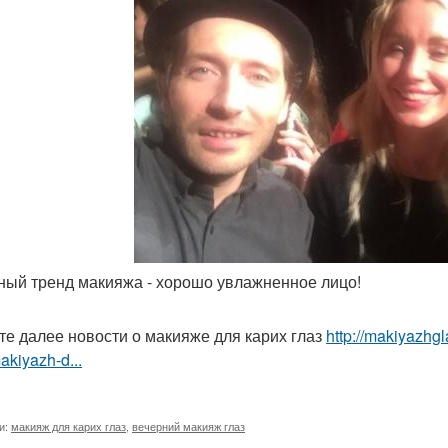
вный тренд макияжа - хорошо увлажненное лицо!
те далее новости о макияже для карих глаз
http://makiyazhg
akiyazh-d...
и:
макияж для карих глаз
,
вечерний макияж глаз