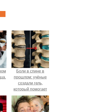
ром
Боли в спине в
ца.
прошлом: учёные
создали гель,
который помогает
восстанавливать
межпозвоночные
диски.