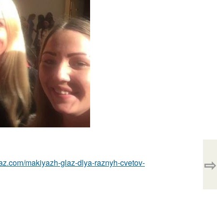
⇨
laz.com/makiyazh-glaz-dlya-raznyh-cvetov-