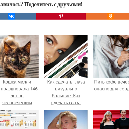
авилось? Поделитесь с друзьями!
Кошка милли
Как сделать глаза
Пить кофе вече
тпраздновала 146
визуально
опасно для серд
лет по
большие. Как
человеческим
сделать глаза
Меркам и
визуально больше?
претендует на
звание самой