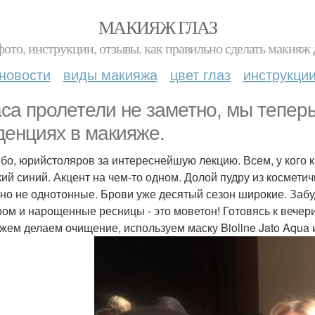
МАКИЯЖ ГЛАЗ
фото, инструкции, отзывы. как правильно сделать макияж д
новости
виды макияжа
цвет глаз
инструкци
аса пролетели не заметно, мы тепер
денциях в макияже.
бо, юрийстоляров за интереснейшую лекцию. Всем, у кого 
кий синий. Акцент на чем-то одном. Долой пудру из косметич
 но не однотонные. Брови уже десятый сезон широкие. Заб
ром и нарощенные ресницы - это моветон! Готовясь к вечер
жем делаем очищение, используем маску Bioline Jato Aqua 