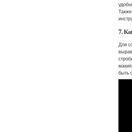
удобн
Также
инстр
7. К
Для с
вырав
строб
макия
быть 