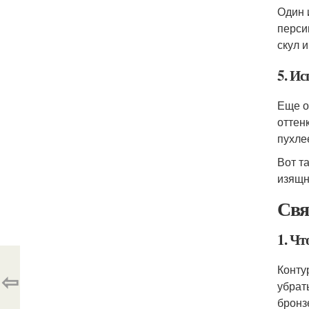
Один 
перси
скул 
5. И
Еще о
оттен
пухле
Вот т
изящн
Свя
1. Чт
Конту
⇦
убрат
бронз