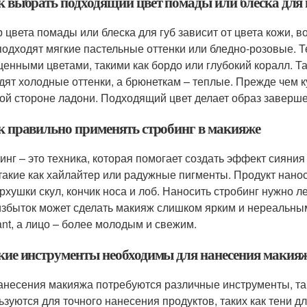
ак выбрать подходящий цвет помады или блеска для 
 цвета помады или блеска для губ зависит от цвета кожи, в
подходят мягкие пастельные оттенки или бледно-розовые. Т
енными цветами, такими как бордо или глубокий коралл. Т
дят холодные оттенки, а брюнеткам – теплые. Прежде чем к
ой стороне ладони. Подходящий цвет делает образ заверш
ак правильно применять стробинг в макияже
инг – это техника, которая помогает создать эффект сияния
 такие как хайлайтер или радужные пигменты. Продукт нано
ерхушки скул, кончик носа и лоб. Наносить стробинг нужно 
збыток может сделать макияж слишком ярким и нереальным
iant, а лицо – более молодым и свежим.
акие инструменты необходимы для нанесения макия
анесения макияжа потребуются различные инструменты, таки
ьзуются для точного нанесения продуктов, таких как тени 