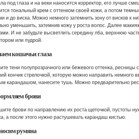
ла под глаза и на веки наносится корректор, его лучше см
ится тональный крем с оттенком своей кожи, а потом темн
ми и до виска. Можно немного затемнить зону от висков к 
льно уменьшить, затемнив кожу у роста волос. Далее макия
ами. И не забудьте высветлить середину лба, верхнюю част
тором или пудрой.
елаем кошачьи глаза
ите тени полупрозрачного или бежевого оттенка, ресницы 
ий кончик стрелочкой, которую можно направить немного в
ым карандашом, нанесите тушь. Можно предварительно рес
формляем брови
шите брови по направлению их роста щеточкой, пустоты н
ка, а после этого нужно растушевать карандаш кистью.
аносим румяна