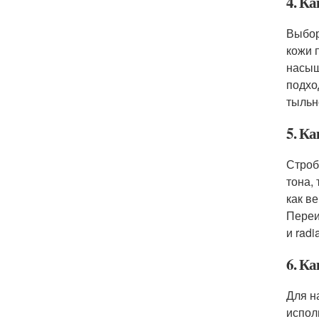
4. К
Выбор
кожи 
насыщ
подхо
тыльн
5. К
Строб
тона,
как в
Переи
и rad
6. К
Для н
испол