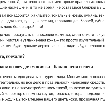
ременно. Достаточно знать элементарные правила использо
щие насмешки и, в то же время, не оставаться блеклой мыш
 вам понадобится: хайлайтер, тональные крема, румяна, те
даш для глаз, тушь для ресниц, карандаш для бровей, губн
ть лицо более стройным!
е чем приступать к нанесению макияжа, стоит очистить и ув
ни! Чистая и увлажненная кожа – это просто изумительный 
 ляжет, будет дольше держаться и выглядеть будет словно
то, поехали?
лаем основу для макияжа – баланс тени и света
с очень модно делать контуринг лица. Многим может показа
театрально, но все дело в правильности нанесения средств.
о лица, и не злоупотребляя косметикой, то можно получить 
ый корректор от темных кругов, тоналка, которая подходит 
ые буду на 2 тона темнее вашего цвета кожи, прозрачная п