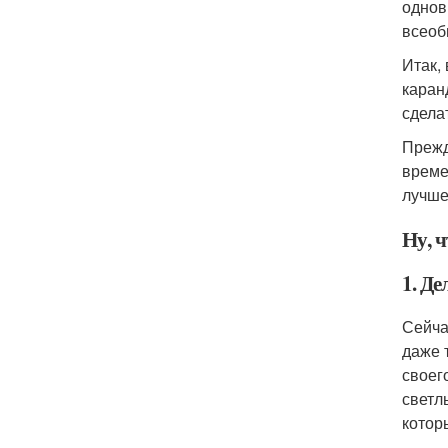
однов
всеоб
Итак,
каран
сдела
Прежд
време
лучше
Ну, ч
1. Де
Сейча
даже 
своег
светл
котор