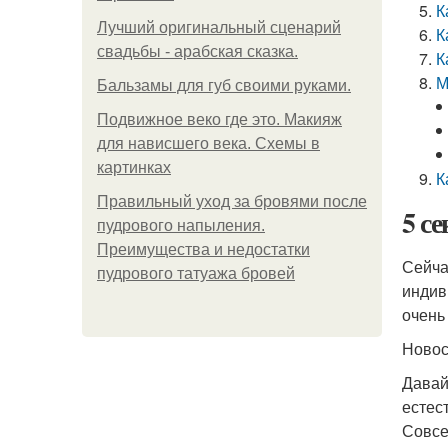
К
Лучший оригинальный сценарий
К
свадьбы - арабская сказка.
К
М
Бальзамы для губ своими руками.
Подвижное веко где это. Макияж
для нависшего века. Схемы в
картинках
К
Правильный уход за бровями после
5 с
пудрового напыления.
Преимущества и недостатки
Сейча
пудрового татуажа бровей
индив
очень
Ново
Давай
естес
Совсе