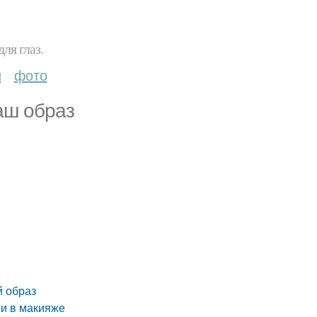
ля глаз.
и
фото
аш образ
й образ
и в макияже