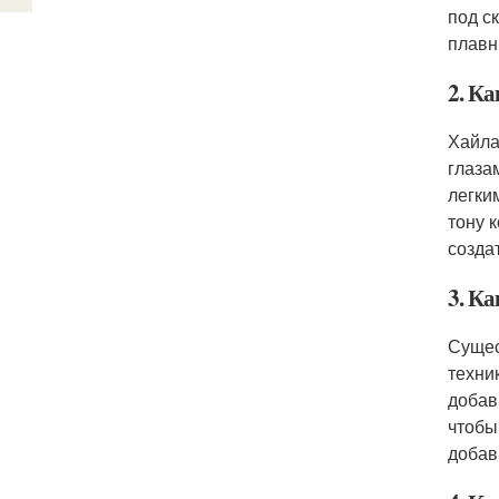
под с
плавн
2. К
Хайла
глаза
легки
тону 
созда
3. Ка
Сущес
техни
добав
чтобы
добав