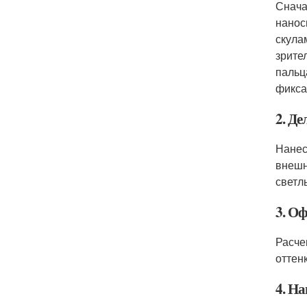
Снача
нанос
скула
зрите
пальц
фикса
2. Д
Нанес
внешн
светл
3. О
Расче
оттен
4. Н