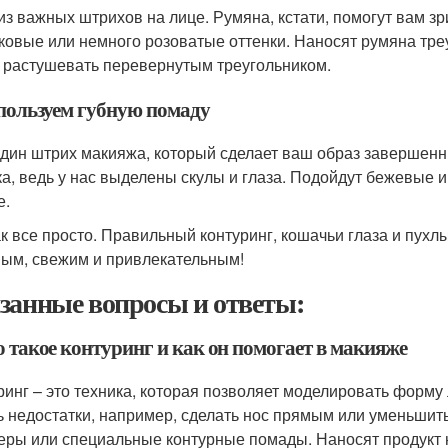
из важных штрихов на лице. Румяна, кстати, помогут вам з
ковые или немного розоватые оттенки. Наносят румяна треу
и растушевать перевернутым треугольником.
спользуем губную помаду
дин штрих макияжа, который сделает ваш образ завершенн
ка, ведь у нас выделены скулы и глаза. Подойдут бежевые и
е.
ак все просто. Правильный контуринг, кошачьи глаза и пух
ым, свежим и привлекательным!
занные вопросы и ответы:
о такое контуринг и как он помогает в макияже
ринг – это техника, которая позволяет моделировать форму
ь недостатки, например, сделать нос прямым или уменьшит
еры или специальные контурные помады. Наносят продукт н