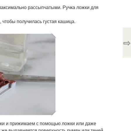
 максимально рассыпчатыми. Ручка ложки для
, чтобы получилась густая кашица.
⇨
етки и прижимаем с помощью ложки или даже
у же выравняется поверхность румян или теней.