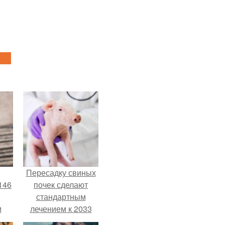
Пересадку свиных
146
почек сделают
стандартным
м
лечением к 2033
году в Японии.