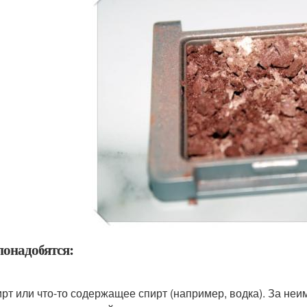
понадобятся:
рт или что-то содержащее спирт (например, водка). За неи