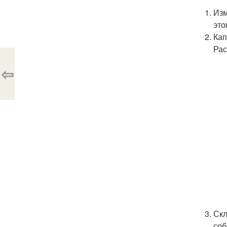
Изм
это
Кап
Рас
⇦
Скл
соб