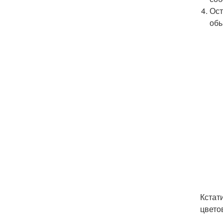
Ост
обы
Кстат
цвето