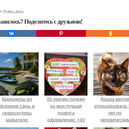
и:
Пудра с фото
авилось? Поделитесь с друзьями!
Крокодилы во
50 причин почему
Кошка милли
флориде сапы и
ты моя лучшая
отпраздновала 
гидроскутеры
подруга
лет по
захватили.
оформление. 100
человечески
причин, почему ты
Меркам и