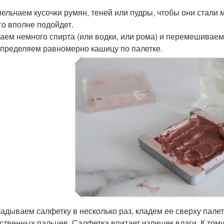
ельчаем кусочки румян, теней или пудры, чтобы они стали
го вполне подойдет.
аем немного спирта (или водки, или рома) и перемешиваем
пределяем равномерно кашицу по палетке.
адываем салфетку в несколько раз, кладем ее сверху пал
ственных пальцев. Салфетка впитает излишек влаги. К том