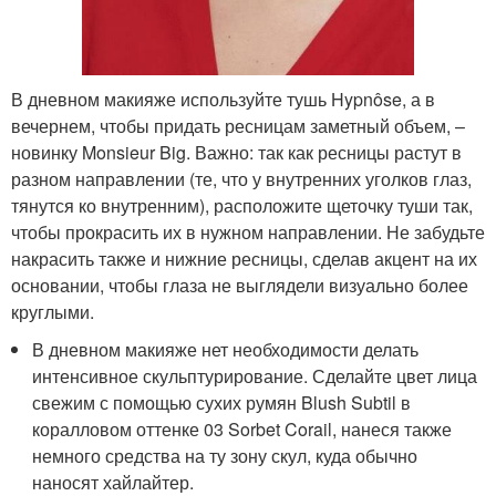
В дневном макияже используйте тушь Hypnôse, а в
вечернем, чтобы придать ресницам заметный объем, –
новинку Monsieur Big. Важно: так как ресницы растут в
разном направлении (те, что у внутренних уголков глаз,
тянутся ко внутренним), расположите щеточку туши так,
чтобы прокрасить их в нужном направлении. Не забудьте
накрасить также и нижние ресницы, сделав акцент на их
основании, чтобы глаза не выглядели визуально более
круглыми.
В дневном макияже нет необходимости делать
интенсивное скульптурирование. Сделайте цвет лица
свежим с помощью сухих румян Blush Subtil в
коралловом оттенке 03 Sorbet Corail, нанеся также
немного средства на ту зону скул, куда обычно
наносят хайлайтер.