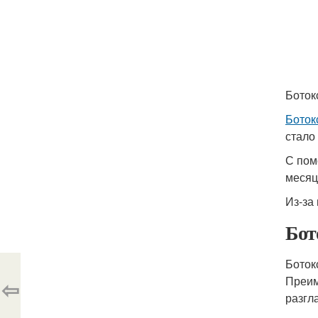
Боток
Боток
стало
С пом
месяц
Из-за
Бот
Боток
Преим
⇦
разгл