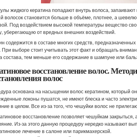
улы жидкого кератина попадают внутрь волоса, запаивают в
й волосок становится больше в объёме, плотнее, а шевелю
вой. Под воздействием высокой температуры вещество сво
у, уберегающую от вредных внешних воздействий.
ин содержится в составе многих средств, предназначенных
. При выборе стоит учитывать этот факт и обращать вниман
а состава, тем меньше его содержание в шампуне или баль
атиновое восстановление волос. Метод
становления волос
дура основана на насыщении волос кератином, который они
жденные локоны пушатся, не имеют блеска и часто электри
ние в целом. Все из-за того, что чешуйки волос не прилегаю
атиновое восстановление позволяет чешуйкам закрыться, 
ияние. Из-за этого данную процедуру нередко называют в
атиновое лечение в салоне или парикмахерской.