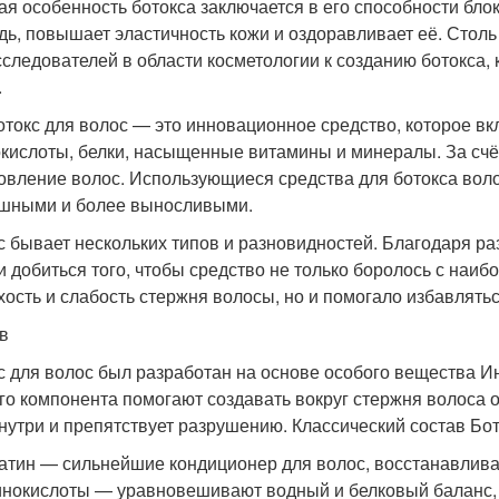
ая особенность ботокса заключается в его способности бло
дь, повышает эластичность кожи и оздоравливает её. Стол
сследователей в области косметологии к созданию ботокса
.
ботокс для волос — это инновационное средство, которое вк
кислоты, белки, насыщенные витамины и минералы. За счёт
овление волос. Использующиеся средства для ботокса вол
шными и более выносливыми.
с бывает нескольких типов и разновидностей. Благодаря р
и добиться того, чтобы средство не только боролось с наи
ухость и слабость стержня волосы, но и помогало избавлять
в
с для волос был разработан на основе особого вещества 
го компонента помогают создавать вокруг стержня волоса 
знутри и препятствует разрушению. Классический состав Б
атин — сильнейшие кондиционер для волос, восстанавливае
нокислоты — уравновешивают водный и белковый баланс, 