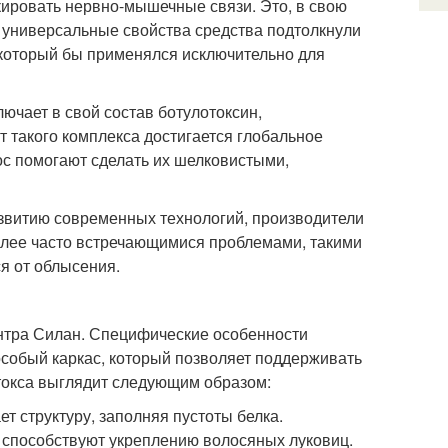
кировать нервно-мышечные связи. Это, в свою
ь универсальные свойства средства подтолкнули
, который бы применялся исключительно для
лючает в свой состав ботулотоксин,
 такого комплекса достигается глобальное
ос помогают сделать их шелковистыми,
азвитию современных технологий, производители
более часто встречающимися проблемами, такими
ся от облысения.
Интра Силан. Специфические особенности
особый каркас, который позволяет поддерживать
отокса выглядит следующим образом:
т структуру, заполняя пустоты белка.
способствуют укреплению волосяных луковиц.