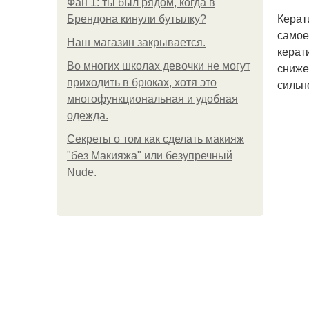
Фан 1: ты был рядом, когда в
Керат
Брендона кинули бутылку?
самое
Нaш магaзин зaкрывaeтся.
керат
Во многих школах девочки не могут
сниже
приходить в брюках, хотя это
сильн
многофункциональная и удобная
одежда.
Секреты о том как сделать макияж
"без Макияжа" или безупречный
Nude.