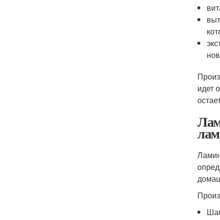
вит
выт
кот
экс
нов
Произ
идет 
остае
Лам
лам
Ламин
опред
домаш
Произ
Шам