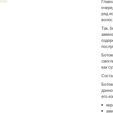
Главн
очере
ряд и
волос
Так, 
амино
оздор
послу
Боток
смогл
как с
Соста
Боток
данно
его и
кер
ами