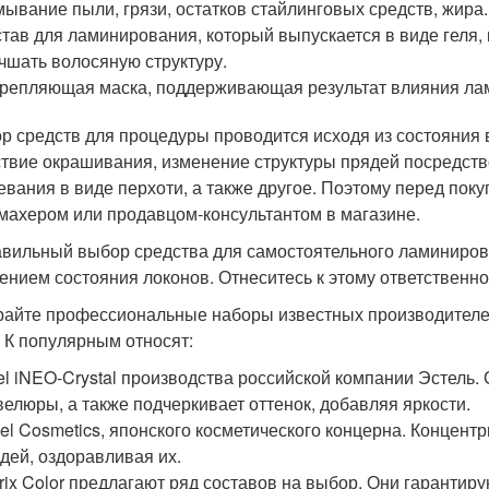
ывание пыли, грязи, остатков стайлинговых средств, жира.
тав для ламинирования, который выпускается в виде геля, 
чшать волосяную структуру.
репляющая маска, поддерживающая результат влияния лам
р средств для процедуры проводится исходя из состояния 
ствие окрашивания, изменение структуры прядей посредст
евания в виде перхоти, а также другое. Поэтому перед пок
махером или продавцом-консультантом в магазине.
вильный выбор средства для самостоятельного ламинирова
ением состояния локонов. Отнеситесь к этому ответственно
айте профессиональные наборы известных производителе
. К популярным относят:
el iNEO-Crystal производства российской компании Эстель.
елюры, а также подчеркивает оттенок, добавляя яркости.
el Cosmetics, японского косметического концерна. Концен
дей, оздоравливая их.
rix Color предлагают ряд составов на выбор. Они гаранти