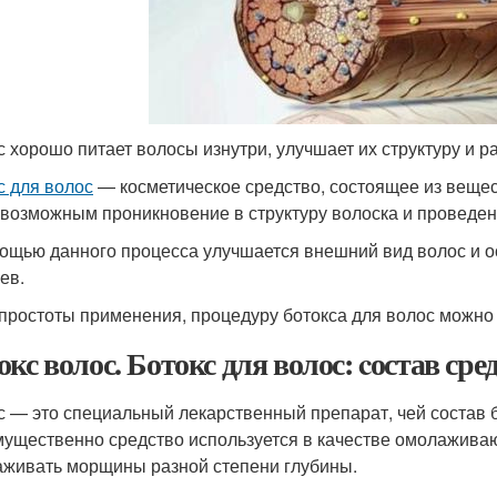
с хорошо питает волосы изнутри, улучшает их структуру и 
с для волос
— косметическое средство, состоящее из вещес
 возможным проникновение в структуру волоска и проведе
ощью данного процесса улучшается внешний вид волос и о
ев.
 простоты применения, процедуру ботокса для волос можно
окс волос. Ботокс для волос: cостав сре
с — это специальный лекарственный препарат, чей состав 
ущественно средство используется в качестве омолаживаю
аживать морщины разной степени глубины.