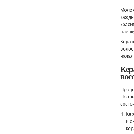
Молек
кажды
краси
плёнк
Керат
волос
начал
Кер
вос
Проце
Повре
состоя
Кер
и с
кер