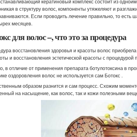
станавливающий кератиновый комплекс состоит из одноиме
никая в структуру волос, компоненты утяжеляют и разглаж
авниваются. Если проводить лечение правильно, то есть ша
ырех месяцев.
кс для волос –, что это за процедура
дура восстановления здоровья и красоты волос приобрела 
оты и восстановления эстетической красоты с процедурой п
о, в отличие от применения препарата ботулотоксина в про
ике оздоровления волос не используется сам Ботокс .
твенным образом разнится и сам процесс. Схожим моменто
енный на насыщение, как волос, так и кожи полезными вещ