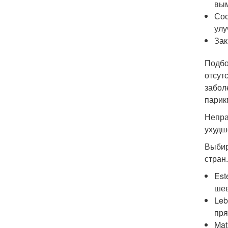
вым
Сос
улу
Зак
Подбо
отсут
забол
парик
Непра
ухудш
Выбир
стран
Est
шев
Leb
пря
Mat