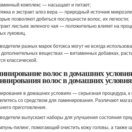
аминный комплекс — насыщает и питает;
яжка и экстракт алоэ вера — природный источник микроэл
орые позволяют добиться послушности волос, их легкости;
тракт листьев зеленого чая — положительно влияет на проц
ых луковиц.
водители разных марок ботокса могут не всегда использов
о дополнительных веществах — витаминных добавках, раст
тся классической.
инирование волос в домашних условиях
инирования волос в домашних условия
ирование в домашних условиях — серьезная процедура, к 
елитесь со средством для ламинирования. Различают магаз
него приготовления.
водители выпускают наборы для улучшения состояния пряд
пунь-пилинг, помогающий очистить кожу головы, а также ш