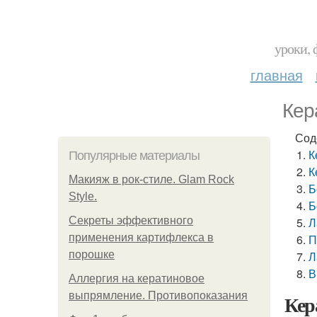
уроки, 
главная
Кер
Сод
К
Популярные материалы
К
Макияж в рок-стиле. Glam Rock
Б
Style.
Б
Секреты эффективного
Л
применения картифлекса в
П
порошке
Л
В
Аллергия на кератиновое
выпрямление. Противопоказания
Кер