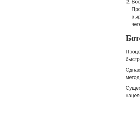
Вос
Про
выр
чет
Бото
Проце
быстр
Однак
метод
Сущес
нацел