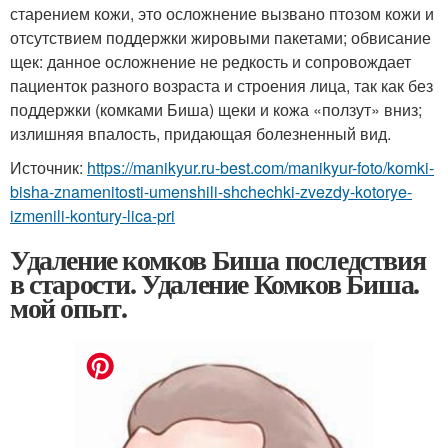
старением кожи, это осложнение вызвано птозом кожи и
отсутствием поддержки жировыми пакетами; обвисание
щек: данное осложнение не редкость и сопровождает
пациенток разного возраста и строения лица, так как без
поддержки (комками Биша) щеки и кожа «ползут» вниз;
излишняя впалость, придающая болезненный вид.
Источник:
https://manikyur.ru-best.com/manikyur-foto/komki-
bisha-znamenitosti-umenshili-shchechki-zvezdy-kotorye-
izmenili-kontury-lica-pri
Удаление комков Биша последствия
в старости. Удаление Комков Биша.
мой опыт.