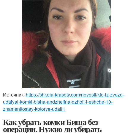
Источник:
https://shkola-krasoty.com/novosti/kto-iz-zvezd-
udalyal-komki-bisha-andzhelina-dzholi-i-eshche-10-
znamenitostey-kotorye-udalili
Как убрать комки Биша без
операции. Нужно ли убирать