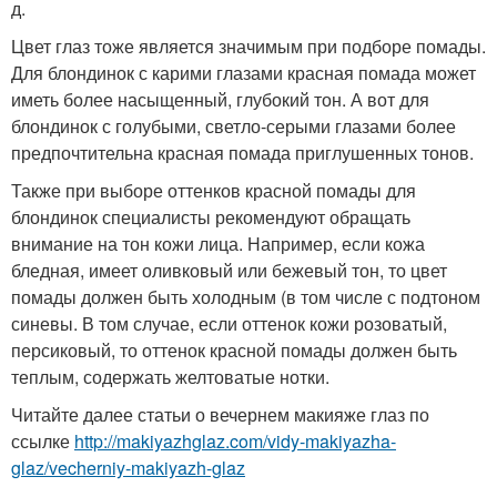
д.
Цвет глаз тоже является значимым при подборе помады.
Для блондинок с карими глазами красная помада может
иметь более насыщенный, глубокий тон. А вот для
блондинок с голубыми, светло-серыми глазами более
предпочтительна красная помада приглушенных тонов.
Также при выборе оттенков красной помады для
блондинок специалисты рекомендуют обращать
внимание на тон кожи лица. Например, если кожа
бледная, имеет оливковый или бежевый тон, то цвет
помады должен быть холодным (в том числе с подтоном
синевы. В том случае, если оттенок кожи розоватый,
персиковый, то оттенок красной помады должен быть
теплым, содержать желтоватые нотки.
Читайте далее статьи о вечернем макияже глаз по
ссылке
http://makiyazhglaz.com/vidy-makiyazha-
glaz/vecherniy-makiyazh-glaz