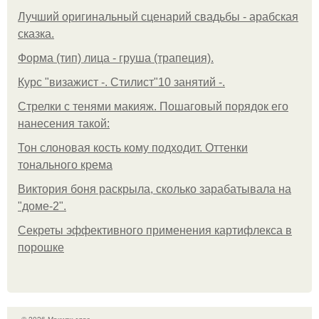
Лучший оригинальный сценарий свадьбы - арабская
сказка.
Форма (тип) лица - груша (трапеция).
Курс "визажист -. Стилист"10 занятий -.
Стрелки с тенями макияж. Пошаговый порядок его
нанесения такой:
Тон слоновая кость кому подходит. Оттенки
тонального крема
Виктория боня раскрыла, сколько зарабатывала на
"доме-2".
Секреты эффективного применения картифлекса в
порошке
© 2026 Макияж глаз