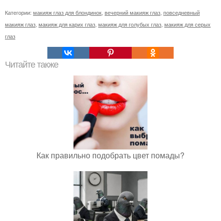
Категории:
макияж глаз для блондинок
,
вечерний макияж глаз
,
повседневный
макияж глаз
,
макияж для карих глаз
,
макияж для голубых глаз
,
макияж для серых
глаз
Читайте также
Как правильно подобрать цвет помады?