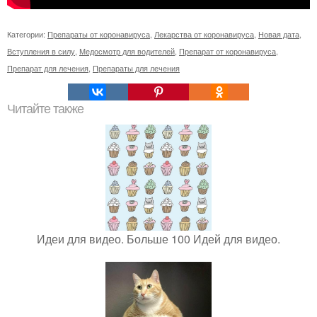
Категории:
Препараты от коронавируса
,
Лекарства от коронавируса
,
Новая дата
,
Вступления в силу
,
Медосмотр для водителей
,
Препарат от коронавируса
,
Препарат для лечения
,
Препараты для лечения
Читайте также
Идеи для видео. Больше 100 Идей для видео.