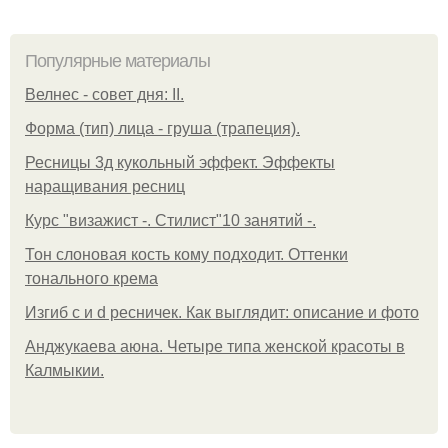
Популярные материалы
Велнес - совет дня: II.
Форма (тип) лица - груша (трапеция).
Ресницы 3д кукольный эффект. Эффекты
наращивания ресниц
Курс "визажист -. Стилист"10 занятий -.
Тон слоновая кость кому подходит. Оттенки
тонального крема
Изгиб c и d ресничек. Как выглядит: описание и фото
Анджукаева аюна. Четыре типа женской красоты в
Калмыкии.