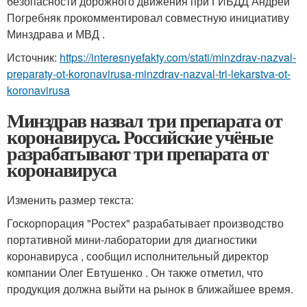
безопасности дорожного движения при ГИБДД Андрей
Погребняк прокомментировал совместную инициативу
Минздрава и МВД .
Источник:
https://interesnyefakty.com/stati/minzdrav-nazval-
preparaty-ot-koronavirusa-minzdrav-nazval-tri-lekarstva-ot-
koronavirusa
Минздрав назвал три препарата от
коронавируса. Российские учёные
разрабатывают три препарата от
коронавируса
Изменить размер текста:
Госкорпорация "Ростех" разрабатывает производство
портативной мини-лаборатории для диагностики
коронавируса , сообщил исполнительный директор
компании Олег Евтушенко . Он также отметил, что
продукция должна выйти на рынок в ближайшее время.