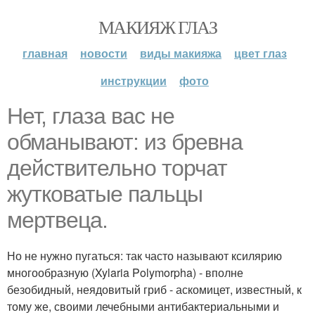
МАКИЯЖ ГЛАЗ
главная
новости
виды макияжа
цвет глаз
инструкции
фото
Нет, глаза вас не
обманывают: из бревна
действительно торчат
жутковатые пальцы
мертвеца.
Но не нужно пугаться: так часто называют ксилярию
многообразную (Xylaria Polymorpha) - вполне
безобидный, неядовитый гриб - аскомицет, известный, к
тому же, своими лечебными антибактериальными и