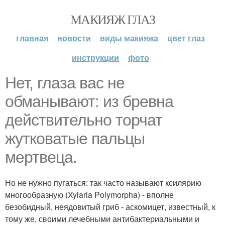
МАКИЯЖ ГЛАЗ
главная
новости
виды макияжа
цвет глаз
инструкции
фото
Нет, глаза вас не
обманывают: из бревна
действительно торчат
жутковатые пальцы
мертвеца.
Но не нужно пугаться: так часто называют ксилярию
многообразную (Xylaria Polymorpha) - вполне
безобидный, неядовитый гриб - аскомицет, известный, к
тому же, своими лечебными антибактериальными и