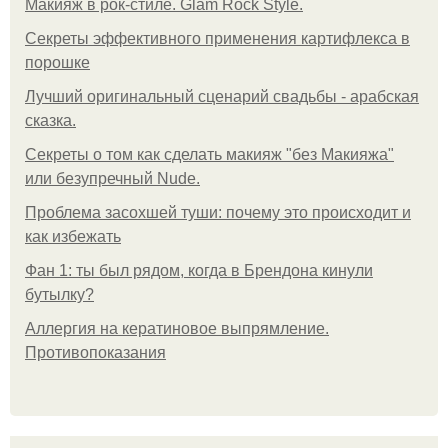
Макияж в рок-стиле. Glam Rock Style.
Секреты эффективного применения картифлекса в
порошке
Лучший оригинальный сценарий свадьбы - арабская
сказка.
Секреты о том как сделать макияж "без Макияжа"
или безупречный Nude.
Проблема засохшей туши: почему это происходит и
как избежать
Фан 1: ты был рядом, когда в Брендона кинули
бутылку?
Аллергия на кератиновое выпрямление.
Противопоказания