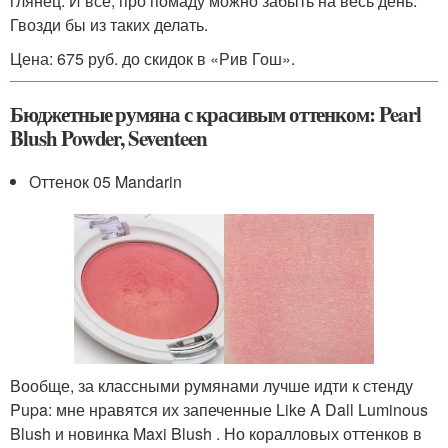
глянец. И все, про помаду можно забыть на весь день.
Гвозди бы из таких делать.
Цена: 675 руб. до скидок в «Рив Гош».
Бюджетные румяна с красивым оттенком: Pearl
Blush Powder, Seventeen
Оттенок 05 Mandarin
Вообще, за классными румянами лучше идти к стенду
Pupa: мне нравятся их запеченные Like A Dall Luminous
Blush и новинка Maxi Blush . Но коралловых оттенков в