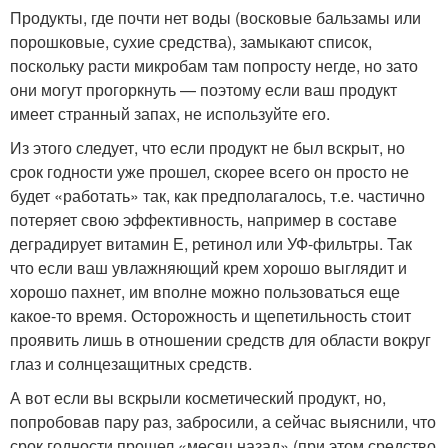
Продукты, где почти нет воды (восковые бальзамы или
порошковые, сухие средства), замыкают список,
поскольку расти микробам там попросту негде, но зато
они могут прогоркнуть — поэтому если ваш продукт
имеет странный запах, не используйте его.
Из этого следует, что если продукт не был вскрыт, но
срок годности уже прошел, скорее всего он просто не
будет «работать» так, как предполагалось, т.е. частично
потеряет свою эффективность, например в составе
деградирует витамин Е, ретинол или УФ-фильтры. Так
что если ваш увлажняющий крем хорошо выглядит и
хорошо пахнет, им вполне можно пользоваться еще
какое-то время. Осторожность и щепетильность стоит
проявить лишь в отношении средств для области вокруг
глаз и солнцезащитных средств.
А вот если вы вскрыли косметический продукт, но,
попробовав пару раз, забросили, а сейчас выяснили, что
срок годности прошел «месяц назад» (при этом средство