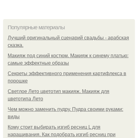
Популярные материалы
Лучший оригинальный сценарий свадьбы - арабская
сказка.
Макияж под синий костюм. Макияж к синему платью:
самые эффектные образы
Секреты эффективного применения картифлекса в
порошке
Светлое Лето цветотип макияж. Макияж для
цветотипа Лето
Чем можно заменить пудру. Пудра своими руками:
виды
Кому стоит выбирать изгиб ресниц L для
наращивания. Как подобрать изгиб ресниц при