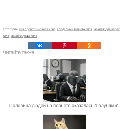
Категории:
как сделать макияж глаз
,
свадебный макияж глаз
,
макияж для карих
глаз
,
макияж фото глаз
Читайте также
Половина людей на планете оказалась "Голубями".