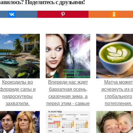
авилось? Поделитесь с друзьями!
Крокодилы во
Впереди нас ждет
Матча может
флориде сапы и
бархатная осень,
исчезнуть из-
гидроскутеры
сказочная зима, а
глобального
захватили.
перед этим - самые
потепления.
интересные
знакомство с
ограниченной
коллекцией