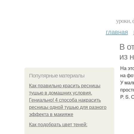
уроки, 
главная
В о
из 
На эт
на фо
Популярные материалы
У мал
Как правильно красить ресницы
прост
тушью в домашних условия.
P. S.
Гениально! 4 способа накрасить
ресницы одной тушью для разного
эффекта в макияже
Как подобрать цвет теней: