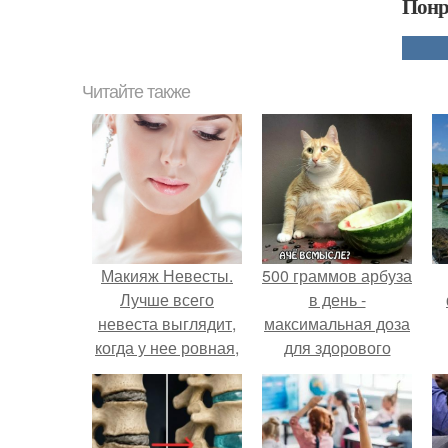
Понр
Читайте также
Макияж Невесты.
500 граммов арбуза
Лучше всего
в день -
невеста выглядит,
максимальная доза
когда у нее ровная,
для здорового
естественно
взрослого,
выглядящая кожа.
предупредили
врачи.