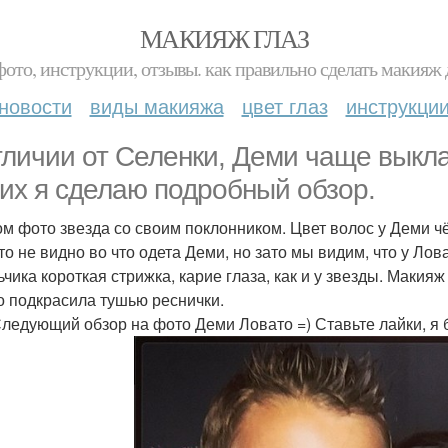
МАКИЯЖ ГЛАЗ
фото, инструкции, отзывы. как правильно сделать макияж д
новости
виды макияжа
цвет глаз
инструкци
тличии от Селенки, Деми чаще выкла
них я сделаю подробный обзор.
ом фото звезда со своим поклонником. Цвет волос у Деми чё
то не видно во что одета Деми, но зато мы видим, что у Лов
ьчика короткая стрижка, карие глаза, как и у звезды. Макия
о подкрасила тушью реснички.
 Следующий обзор на фото Деми Ловато =) Ставьте лайки, я б