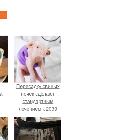
Пересадку свиных
за
почек сделают
стандартным
лечением к 2033
году в Японии.