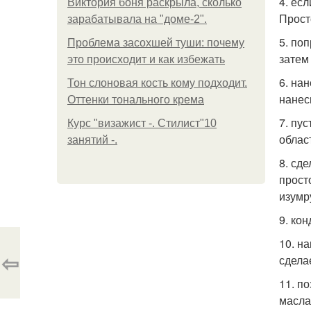
4. ес
Виктория боня раскрыла, сколько
Прост
зарабатывала на "доме-2".
5. по
Проблема засохшей туши: почему
затем
это происходит и как избежать
6. на
Тон слоновая кость кому подходит.
нанес
Оттенки тонального крема
7. пу
Курс "визажист -. Стилист"10
облас
занятий -.
8. сд
прост
изумр
9. ко
10. н
⇦
сдела
11. п
масла