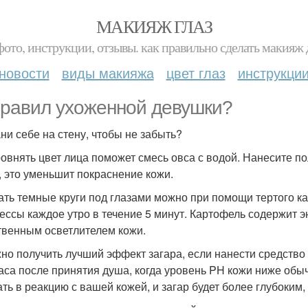
МАКИЯЖ ГЛАЗ
фото, инструкции, отзывы. как правильно сделать макияж д
новости
виды макияжа
цвет глаз
инструкци
правил ухоженной девушки?
ни себе на стену, чтобы не забыть?
ровнять цвет лица поможет смесь овса с водой. Нанесите п
, это уменьшит покраснение кожи.
рать темные круги под глазами можно при помощи тертого к
ессы каждое утро в течение 5 минут. Картофель содержит э
твенным осветлителем кожи.
жно получить лучший эффект загара, если нанести средство 
аса после принятия душа, когда уровень PH кожи ниже обыч
ать в реакцию с вашей кожей, и загар будет более глубоким,