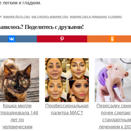
е легким и гладким.
и:
макияж фото глаз
,
как сделать макияж глаз
,
макияж глаз в домашних условиях
авилось? Поделитесь с друзьями!
Кошка милли
Профессиональная
Пересадку сви
тпраздновала 146
палитра МАС?
почек сделаю
лет по
стандартны
человеческим
лечением к 20