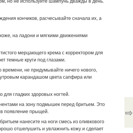
ом, но не используйте шампунь дважды в день.
ждения кончиков, расчесывайте сначала их, а
 коже, на ладони и мягкими движениями
отистого мерцающего крема с корректором для
ет темные круги под глазами.
о времени, не придумывайте ничего нового,
мутровым карандашом цвета сапфира или
о для гладких здоровых ногтей.
нентами на зону подмышек перед бритьем. Это
⇨
тив появление прыщей.
 бритьем нанесите на ноги смесь из оливкового
хорошо отшелушить и увлажнить кожу и сделает