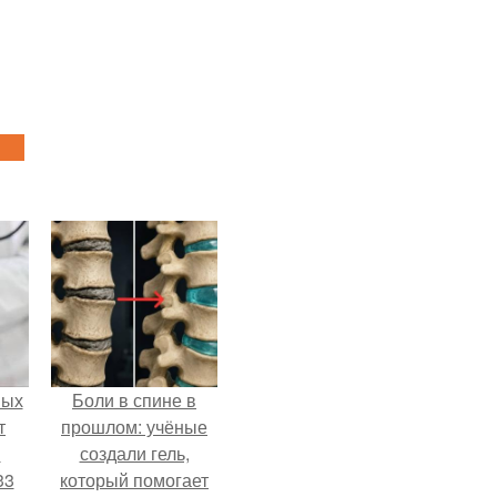
ных
Боли в спине в
т
прошлом: учёные
м
создали гель,
33
который помогает