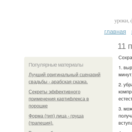
уроки, 
главная
11 
Сохра
Популярные материалы
1. вы
минут
Лучший оригинальный сценарий
свадьбы - арабская сказка.
2. уб
компр
Секреты эффективного
естес
применения картифлекса в
порошке
3. мо
получ
Форма (тип) лица - груша
вступ
(трапеция).