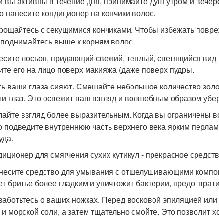
ли вы активны в течение дня, принимайте душ утром и вечер
о нанесите кондиционер на кончики волос.
прощайтесь с секущимися кончиками. Чтобы избежать повре
 поднимайтесь выше к корням волос.
несите лосьон, придающий свежий, теплый, светящийся вид
ите его на лицо поверх макияжа (даже поверх пудры.
сть ваши глаза сияют. Смешайте небольшое количество зол
ти глаз. Это освежит ваш взгляд и волшебным образом убер
елайте взгляд более выразительным. Когда вы ограничены в
о подведите внутреннюю часть верхнего века ярким перла
уда.
ндиционер для смягчения сухих кутикул - прекрасное средств
анесите средство для умывания с отшелушивающими компо
ет бритье более гладким и уничтожит бактерии, предотвра
озаботьтесь о ваших ножках. Перед восковой эпиляцией или
 и морской соли, а затем тщательно смойте. Это позволит 