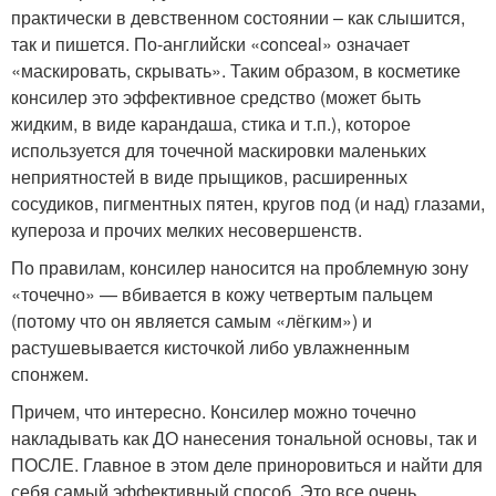
практически в девственном состоянии – как слышится,
так и пишется. По-английски «conceal» означает
«маскировать, скрывать». Таким образом, в косметике
консилер это эффективное средство (может быть
жидким, в виде карандаша, стика и т.п.), которое
используется для точечной маскировки маленьких
неприятностей в виде прыщиков, расширенных
сосудиков, пигментных пятен, кругов под (и над) глазами,
купероза и прочих мелких несовершенств.
По правилам, консилер наносится на проблемную зону
«точечно» — вбивается в кожу четвертым пальцем
(потому что он является самым «лёгким») и
растушевывается кисточкой либо увлажненным
спонжем.
Причем, что интересно. Консилер можно точечно
накладывать как ДО нанесения тональной основы, так и
ПОСЛЕ. Главное в этом деле приноровиться и найти для
себя самый эффективный способ. Это все очень