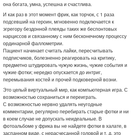
она богата, умна, успешна и счастлива.
И как раз в этот момент фрик, как торчок, с 1 раза
подсевший на героин, мгновенно подключается к
эгрегору бездонной плеяды таких же беспонтовых
нарциссов и связанному с ним бесконечному процессу
ординарной фаллометрии.
Пациент начинает считать лайки, пересчитывать
подписчиков, болезненно реагировать на критику,
предметно штудировать чужую жизнь, чужие события и
чужие фотки; нередко опускается до интриг,
перемывания костей и прочей подковерной возни.
Это целый виртуальный мир, как компьютерная игра. С
возможностью сохраниться и переиграть.
С возможностью нервно удалять неугодные
комментарии, регулярно перебирать старые фотки и ни
в коем случае не допускать неидеальные. В
фотоальбоме у фрика вы не найдете фотки в халате, в
заспанном виде, с нерасчесанной головой и т. д. это