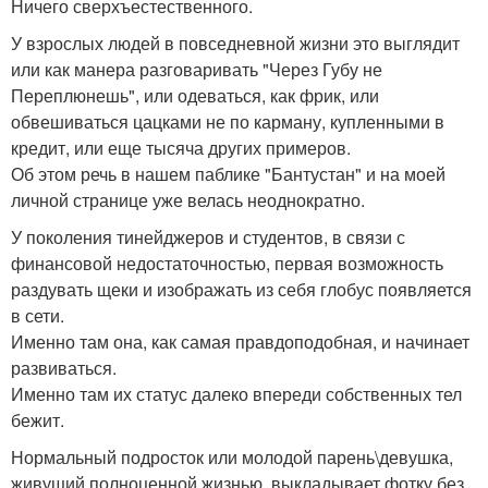
Ничего сверхъестественного.
У взрослых людей в повседневной жизни это выглядит
или как манера разговаривать "Через Губу не
Переплюнешь", или одеваться, как фрик, или
обвешиваться цацками не по карману, купленными в
кредит, или еще тысяча других примеров.
Об этом речь в нашем паблике "Бантустан" и на моей
личной странице уже велась неоднократно.
У поколения тинейджеров и студентов, в связи с
финансовой недостаточностью, первая возможность
раздувать щеки и изображать из себя глобус появляется
в сети.
Именно там она, как самая правдоподобная, и начинает
развиваться.
Именно там их статус далеко впереди собственных тел
бежит.
Нормальный подросток или молодой парень\девушка,
живущий полноценной жизнью, выкладывает фотку без