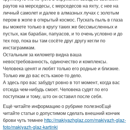
раутов на мерседесы, с мерседесов на яхту, с нее на
личный самолет и далее в алмазных лучах с золотым
пером в жопе в открытый космос. Пускать пыль в глаза
вы можете только в кругу таких же бессмысленных и
пустых, как барабан, папуасов, и то очень условно и до
тех пор, пока вы там сосёте друг другу кегли по
инстаграммам.
Остальным за километр видна ваша
невостребованность, одиночество и комплексы.
Человека ценят и любят только его родные и близкие.
Только им до вас есть какое-то дело.
А здесь про вас забудут ровно в тот момент, когда вас
отсюда чем-нибудь смоет. Человека судят по его
поступкам и тому, што он оставил после себя.
Ещё читайте информацию о рубрике полезноЕщё
читайте статьи о допустимом сделать внешний кончик
брови чуть темнее
http://makiyazhglaz.com/makiyazh-glaz-
foto/makiyazh-glaz-kartinki