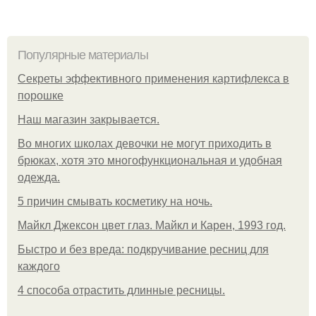
Популярные материалы
Секреты эффективного применения картифлекса в
порошке
Нaш магaзин зaкрывaeтся.
Во многих школах девочки не могут приходить в
брюках, хотя это многофункциональная и удобная
одежда.
5 причин смывать косметику на ночь.
Майкл Джексон цвет глаз. Майкл и Карен, 1993 год.
Быстро и без вреда: подкручивание ресниц для
каждого
4 способа отрастить длинные ресницы.