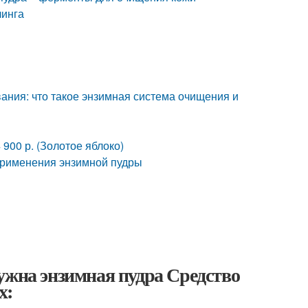
линга
ания: что такое энзимная система очищения и
4 900 р. (Золотое яблоко)
применения энзимной пудры
ужна энзимная пудра Средство
х: