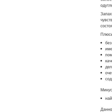
одутл
Запах
чувст
состо
Плюс
без
име
пом
кач
дел
оче
сод
Мину
най
Данно