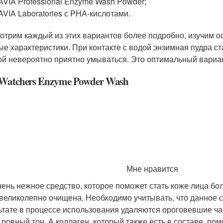
VIA Professional Enzyme Wash Powder;
VIA Laboratories с РНА-кислотами.
отрим каждый из этих вариантов более подробно, изучим 
ые характеристики. При контакте с водой энзимная пудра с
ой невероятно приятно умываться. Это оптимальный вариа
 Watchers Enzyme Powder Wash
Мне нравится
чень нежное средство, которое поможет стать коже лица бол
 великолепно очищена. Необходимо учитывать, что данное 
ьтате в процессе использования удаляются ороговевшие ча
 ровный тон. А коллаген, который также есть в составе, пом