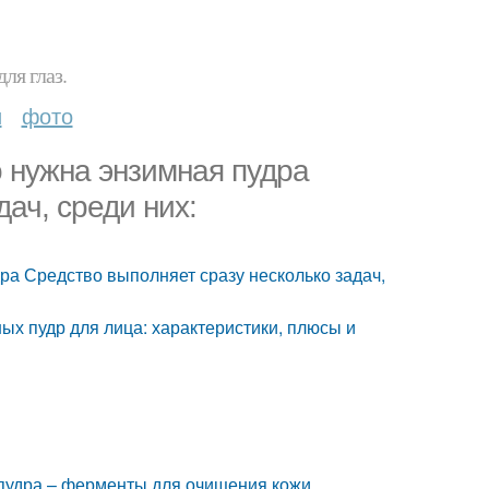
ля глаз.
и
фото
о нужна энзимная пудра
ач, среди них:
ра Средство выполняет сразу несколько задач,
х пудр для лица: характеристики, плюсы и
 пудра – ферменты для очищения кожи