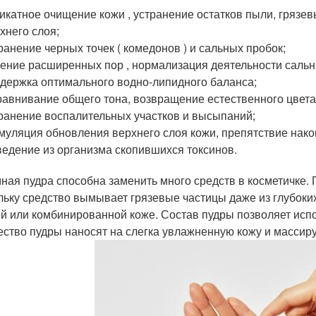
икатное очищение кожи , устранение остатков пыли, грязев
хнего слоя;
ранение черных точек ( комедонов ) и сальных пробок;
ение расширенных пор , нормализация деятельности сальн
держка оптимального водно-липидного баланса;
авнивание общего тона, возвращение естественного цвета
ранение воспалительных участков и высыпаний;
муляция обновления верхнего слоя кожи, препятствие нако
едение из организма скопившихся токсинов.
ная пудра способна заменить много средств в косметичке. П
льку средство вымывает грязевые частицы даже из глубок
й или комбинированной коже. Состав пудры позволяет испо
ество пудры наносят на слегка увлажненную кожу и массир