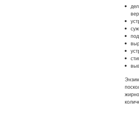
дел
вер
уст
суж
под
выр
уст
сти
выв
Энзим
поско
жирно
колич