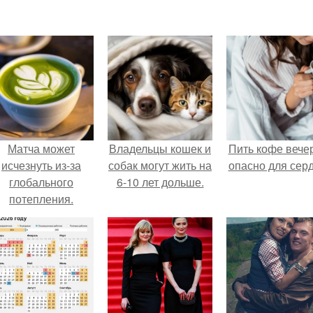
Матча может
Владельцы кошек и
Пить кофе вече
исчезнуть из-за
собак могут жить на
опасно для серд
глобального
6-10 лет дольше.
потепления.