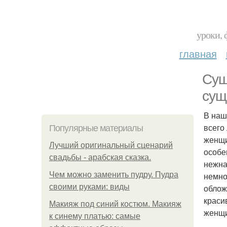
уроки, 
главная
Сущ
сущ
В наш
всего
Популярные материалы
женщи
Лучший оригинальный сценарий
особе
свадьбы - арабская сказка.
нежна
Чем можно заменить пудру. Пудра
немно
своими руками: виды
облож
краси
Макияж под синий костюм. Макияж
женщи
к синему платью: самые