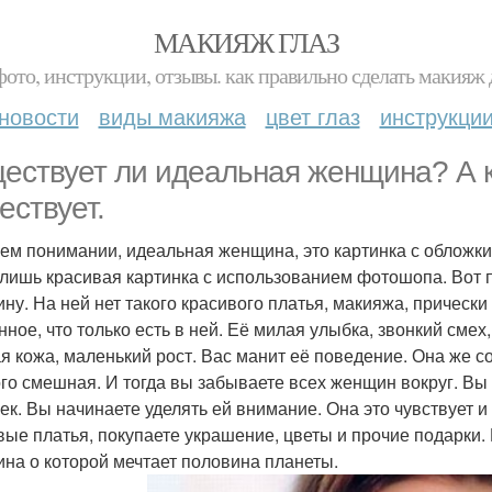
МАКИЯЖ ГЛАЗ
фото, инструкции, отзывы. как правильно сделать макияж д
новости
виды макияжа
цвет глаз
инструкци
ествует ли идеальная женщина? А кт
ествует.
ем понимании, идеальная женщина, это картинка с обложки
 лишь красивая картинка с использованием фотошопа. Вот 
ну. На ней нет такого красивого платья, макияжа, прически и
нное, что только есть в ней. Её милая улыбка, звонкий сме
я кожа, маленький рост. Вас манит её поведение. Она же с
го смешная. И тогда вы забываете всех женщин вокруг. Вы 
ек. Вы начинаете уделять ей внимание. Она это чувствует 
вые платья, покупаете украшение, цветы и прочие подарки.
на о которой мечтает половина планеты.