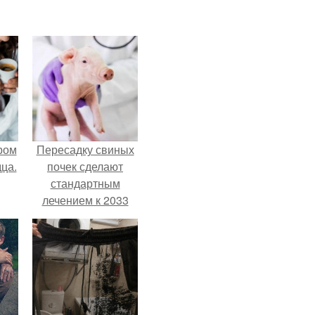
ром
Пересадку свиных
ца.
почек сделают
стандартным
лечением к 2033
году в Японии.