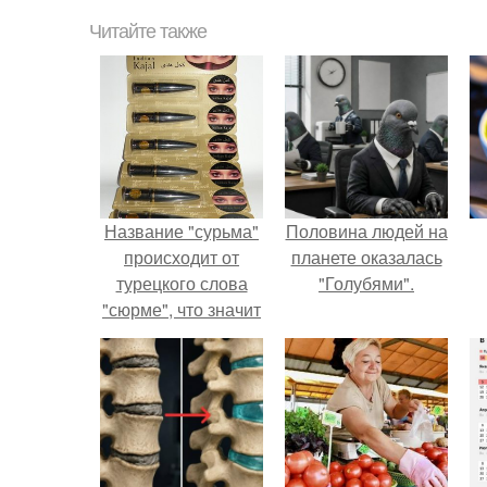
Читайте также
Название "сурьма"
Половина людей на
происходит от
планете оказалась
турецкого слова
"Голубями".
"сюрме", что значит
"натирание",
"чернение бровей".