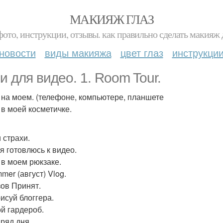
МАКИЯЖ ГЛАЗ
фото, инструкции, отзывы. как правильно сделать макияж д
новости
виды макияжа
цвет глаз
инструкци
и для видео. 1. Room Tour.
о на моем. (телефоне, компьютере, планшете
 в моей косметичке.
 страхи.
 я готовлюсь к видео.
о в моем рюкзаке.
mer (август) Vlog.
зов Принят.
рисуй блоггера.
ой гардероб.
аряд дня.