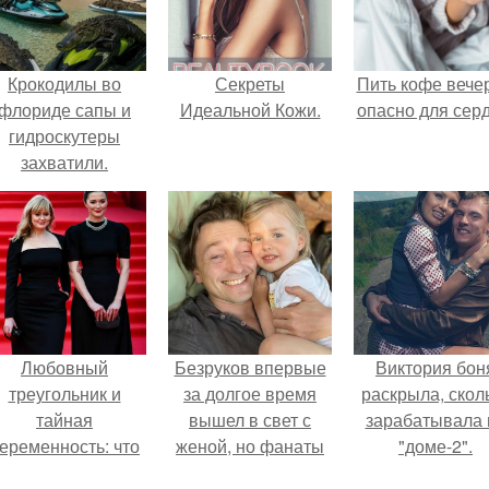
Крокодилы во
Секреты
Пить кофе вече
флориде сапы и
Идеальной Кожи.
опасно для серд
гидроскутеры
захватили.
Любовный
Безруков впервые
Виктория бон
треугольник и
за долгое время
раскрыла, скол
тайная
вышел в свет с
зарабатывала 
еременность: что
женой, но фанаты
"доме-2".
скрывает
не оценили