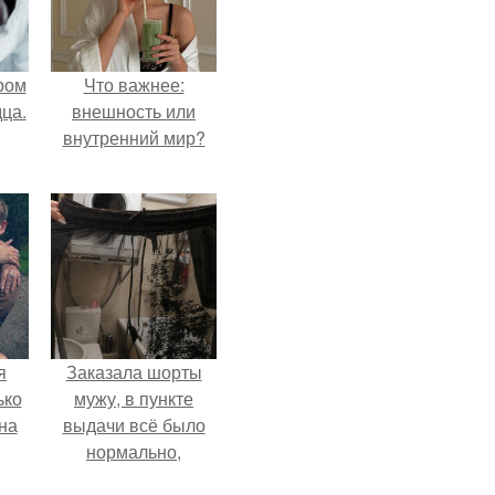
ром
Что важнее:
ца.
внешность или
внутренний мир?
я
Заказала шорты
ько
мужу, в пункте
на
выдачи всё было
нормально,
примерил все