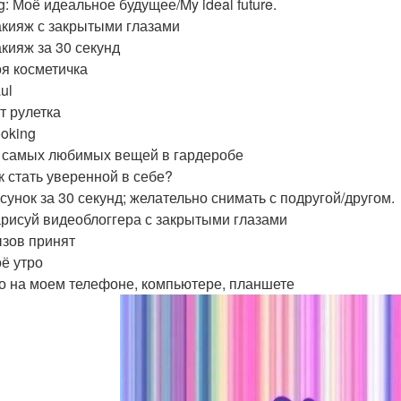
g: Моё идеальное будущее/My ideal future.
акияж с закрытыми глазами
акияж за 30 секунд
оя косметичка
ul
т рулетка
ooking
0 самых любимых вещей в гардеробе
ак стать уверенной в себе?
исунок за 30 секунд; желательно снимать с подругой/другом.
арисуй видеоблоггера с закрытыми глазами
ызов принят
оё утро
то на моем телефоне, компьютере, планшете