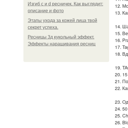
Изгиб c и d ресничек. Как выглядит:
12. М
описание и фото
13. К
Этапы ухода за кожей лица твой
14. Ш
секрет успеха.
15. В
Ресницы 3д кукольный эффект.
16. Pr
Эффекты наращивания ресниц
17. T
18. В
19. T
20. 1
21. П
22. К
23. О
24. 5
25. C
26. Bl