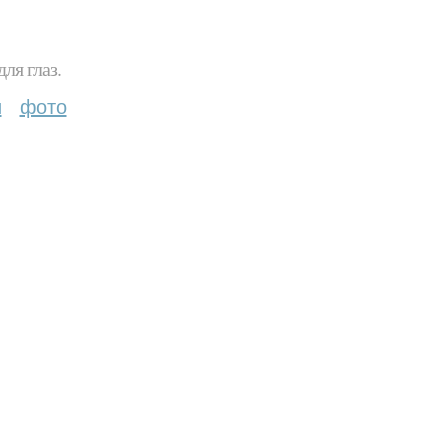
ля глаз.
и
фото