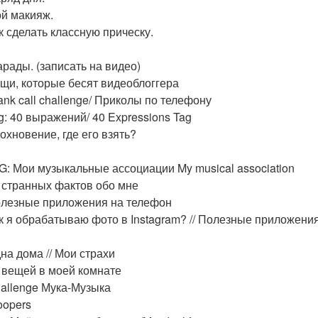
ой макияж.
ак сделать классную прическу.
арады. (записать на видео)
ещи, которые бесят видеоблоггера
ank call challenge/ Приколы по телефону
ag: 40 выражений/ 40 Expressions Tag
дохновение, где его взять?
AG: Мои музыкальные ассоциации My musical association
5 странных фактов обо мне
олезные приложения на телефон
ак я обрабатываю фото в Instagram? // Полезные приложени
дна дома // Мои страхи
0 вещей в моей комнате
hallenge Мука-Музыка
oopers