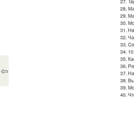
27. Ta
28. М
29. М
30. М
31. Ha
32. Ча
33. C
34. 1
35. К
36. Р
⇦
37. Н
38. В
39. М
40. Ч