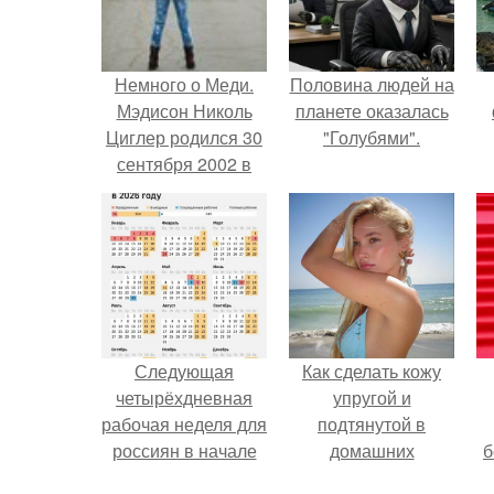
Немного о Меди.
Половина людей на
Мэдисон Николь
планете оказалась
Циглер родился 30
"Голубями".
сентября 2002 в
Питтсбурге, штат
Пенсильвания.
Следующая
Как сделать кожу
четырёхдневная
упругой и
рабочая неделя для
подтянутой в
россиян в начале
домашних
б
ноября наступит.
условиях?