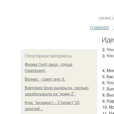
уроки, 
главная
Иде
2. Чт
3. Что
Популярные материалы
Форма (тип) лица - груша
4. Мои
(трапеция).
5. Как
Велнес - совет дня: II.
6. Чт
Виктория боня раскрыла, сколько
7. Sum
зарабатывала на "доме-2".
8. Вы
9. На
Курс "визажист -. Стилист"10
10. М
занятий -.
11. Н