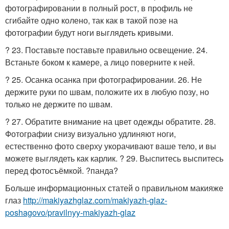
фотографировании в полный рост, в профиль не
сгибайте одно колено, так как в такой позе на
фотографии будут ноги выглядеть кривыми.
? 23. Поставьте поставьте правильно освещение. 24.
Встаньте боком к камере, а лицо поверните к ней.
? 25. Осанка осанка при фотографировании. 26. Не
держите руки по швам, положите их в любую позу, но
только не держите по швам.
? 27. Обратите внимание на цвет одежды обратите. 28.
Фотографии снизу визуально удлиняют ноги,
естественно фото сверху укорачивают ваше тело, и вы
можете выглядеть как карлик. ? 29. Выспитесь выспитесь
перед фотосъёмкой. ?панда?
Больше информационных статей о правильном макияже
глаз
http://makiyazhglaz.com/makiyazh-glaz-
poshagovo/pravilnyy-makiyazh-glaz