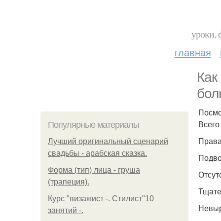
уроки, 
главная
Как
бол
Посмо
Всего
Популярные материалы
Права
Лучший оригинальный сценарий
свадьбы - арабская сказка.
Подво
Форма (тип) лица - груша
Отсут
(трапеция).
Тщате
Курс "визажист -. Стилист"10
Невыр
занятий -.