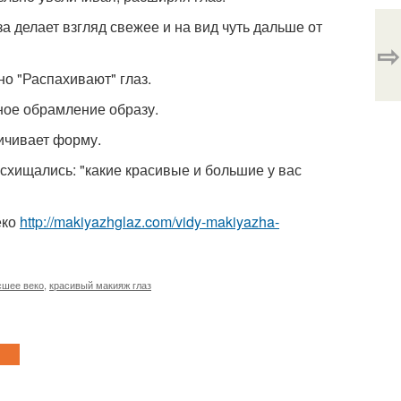
а делает взгляд свежее и на вид чуть дальше от
⇨
о "Распахивают" глаз.
ное обрамление образу.
личивает форму.
осхищались: "какие красивые и большие у вас
еко
http://makiyazhglaz.com/vidy-makiyazha-
сшее веко
,
красивый макияж глаз