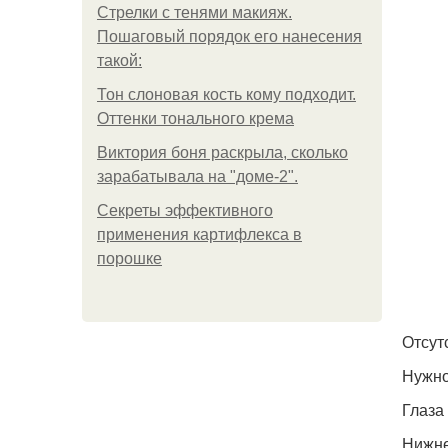
Стрелки с тенями макияж.
Пошаговый порядок его нанесения
такой:
Тон слоновая кость кому подходит.
Оттенки тонального крема
Виктория боня раскрыла, сколько
зарабатывала на "доме-2".
Секреты эффективного
применения картифлекса в
порошке
Отсут
Нужно
Глаза
Нижне