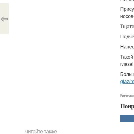
Прису
⇦
носов
Тщате
Подчё
Нанес
Такой
глаза!
Больш
glaz/
Категори
Понр
Читайте также