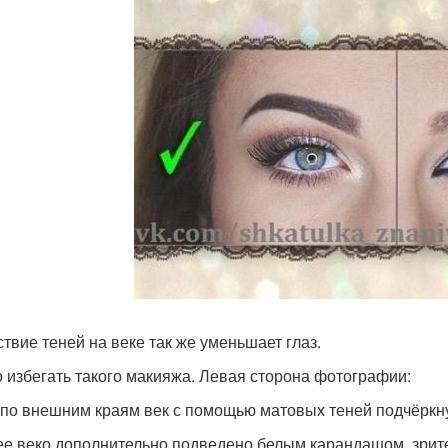
ствие теней на веке так же уменьшает глаз.
 избегать такого макияжа. Левая сторона фотографии:
 по внешним краям век с помощью матовых теней подчёркнут
е веко дополнительно подведено белым карандашом, зрите