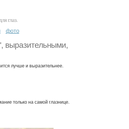
ля глаз.
и
фото
", выразительными,
рится лучше и выразительнее.
ание только на самой глазнице.