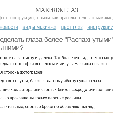
МАКИЯЖ ГЛАЗ
фото, инструкции, отзывы. как правильно сделать макияж д
новости
виды макияжа
цвет глаз
инструкци
 сделать глаза более "Распахнутыми
ьшими?
трите на картинку издалека. Так более очевидно - что смот
 одна фотография все плюсы и минусы макияжа покажет.
я сторона фотографии:
дка век внутри, ближе к глазному яблоку сужает глаза.
ствие хайлайтера или светлых бликов сосредотачивает вним
льно прокрашены только верхние ресницы.
азительные, светлые брови не обрамляют взгляд.