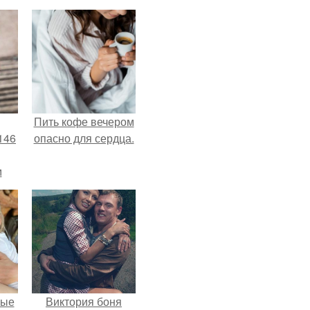
Пить кофе вечером
146
опасно для сердца.
м
а
й
.
вые
Виктория боня