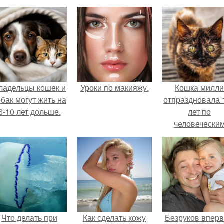
ладельцы кошек и
Уроки по макияжу.
Кошка милли
обак могут жить на
отпраздновала 
6-10 лет дольше.
лет по
человечески
Меркам и
претендует н
звание само
старой в мире
Что делать при
Как сделать кожу
Безруков впер