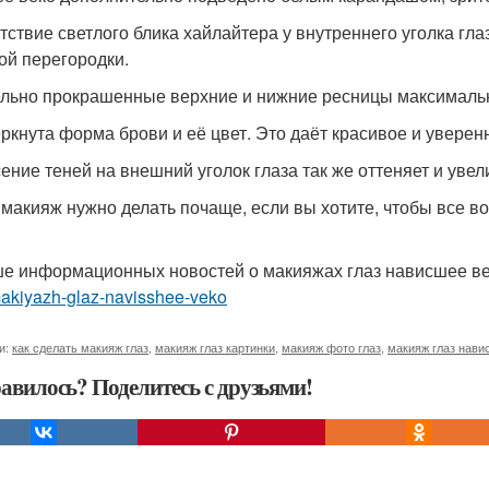
тствие светлого блика хайлайтера у внутреннего уголка глаз
ой перегородки.
льно прокрашенные верхние и нижние ресницы максимальн
ркнута форма брови и её цвет. Это даёт красивое и уверен
ение теней на внешний уголок глаза так же оттеняет и уве
 макияж нужно делать почаще, если вы хотите, чтобы все в
е информационных новостей о макияжах глаз нависшее в
makiyazh-glaz-navisshee-veko
и:
как сделать макияж глаз
,
макияж глаз картинки
,
макияж фото глаз
,
макияж глаз нави
авилось? Поделитесь с друзьями!