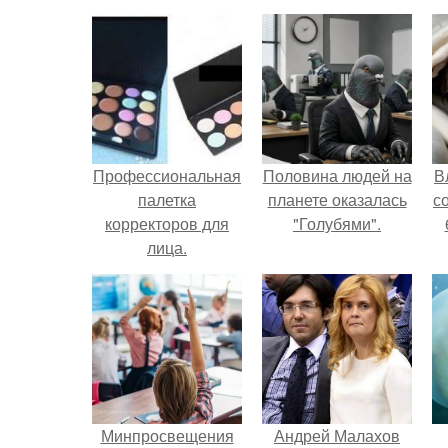
Профессиональная
Половина людей на
В
палетка
планете оказалась
с
корректоров для
"Голубями".
лица.
Минпросвещения
Андрей Малахов