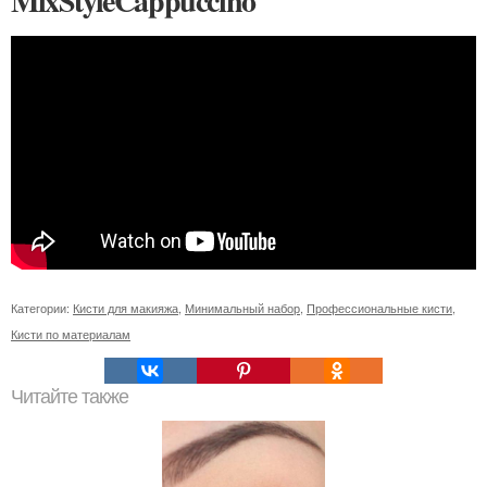
MixStyleCappuccino
Категории:
Кисти для макияжа
,
Минимальный набор
,
Профессиональные кисти
,
Кисти по материалам
Читайте также