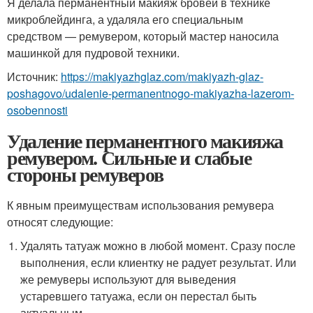
Я делала перманентный макияж бровей в технике
микроблейдинга, а удаляла его специальным
средством — ремувером, который мастер наносила
машинкой для пудровой техники.
Источник:
https://makiyazhglaz.com/makiyazh-glaz-
poshagovo/udalenie-permanentnogo-makiyazha-lazerom-
osobennosti
Удаление перманентного макияжа
ремувером. Сильные и слабые
стороны ремуверов
К явным преимуществам использования ремувера
относят следующие:
Удалять татуаж можно в любой момент. Сразу после
выполнения, если клиентку не радует результат. Или
же ремуверы используют для выведения
устаревшего татуажа, если он перестал быть
актуальным.