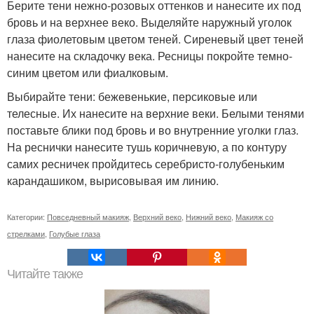
Берите тени нежно-розовых оттенков и нанесите их под
бровь и на верхнее веко. Выделяйте наружный уголок
глаза фиолетовым цветом теней. Сиреневый цвет теней
нанесите на складочку века. Ресницы покройте темно-
синим цветом или фиалковым.
Выбирайте тени: бежевенькие, персиковые или
телесные. Их нанесите на верхние веки. Белыми тенями
поставьте блики под бровь и во внутренние уголки глаз.
На реснички нанесите тушь коричневую, а по контуру
самих ресничек пройдитесь серебристо-голубеньким
карандашиком, вырисовывая им линию.
Категории:
Повседневный макияж
,
Верхний веко
,
Нижний веко
,
Макияж со
стрелками
,
Голубые глаза
Читайте также