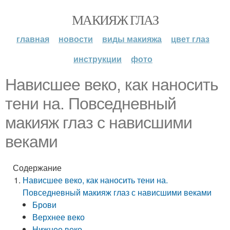
МАКИЯЖ ГЛАЗ
главная
новости
виды макияжа
цвет глаз
инструкции
фото
Нависшее веко, как наносить
тени на. Повседневный
макияж глаз с нависшими
веками
Содержание
Нависшее веко, как наносить тени на.
Повседневный макияж глаз с нависшими веками
Брови
Верхнее веко
Нижнее веко