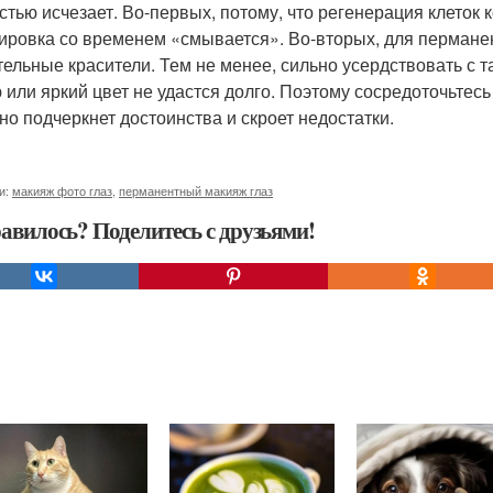
стью исчезает. Во-первых, потому, что регенерация клеток 
уировка со временем «смывается». Во-вторых, для пермане
тельные красители. Тем не менее, сильно усердствовать с т
 или яркий цвет не удастся долго. Поэтому сосредоточьтес
но подчеркнет достоинства и скроет недостатки.
и:
макияж фото глаз
,
перманентный макияж глаз
авилось? Поделитесь с друзьями!