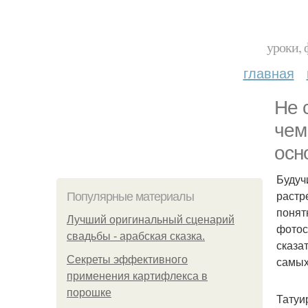
уроки, 
главная
Не 
чем
осн
Будуч
растр
Популярные материалы
понят
Лучший оригинальный сценарий
фотос
свадьбы - арабская сказка.
сказа
Секреты эффективного
самых
применения картифлекса в
порошке
Татуи