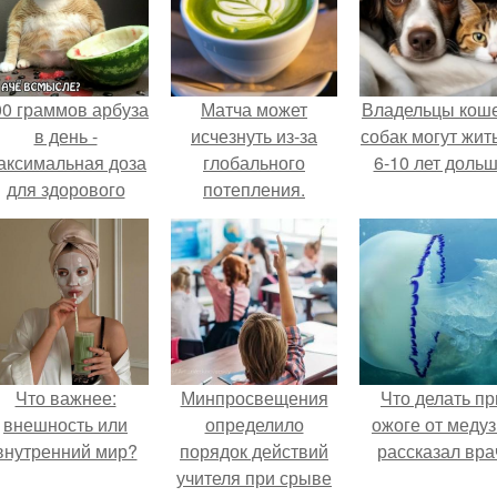
00 граммов арбуза
Матча может
Владельцы коше
в день -
исчезнуть из-за
собак могут жит
аксимальная доза
глобального
6-10 лет дольш
для здорового
потепления.
взрослого,
предупредили
врачи.
Что важнее:
Минпросвещения
Что делать пр
внешность или
определило
ожоге от медуз
внутренний мир?
порядок действий
рассказал вра
учителя при срыве