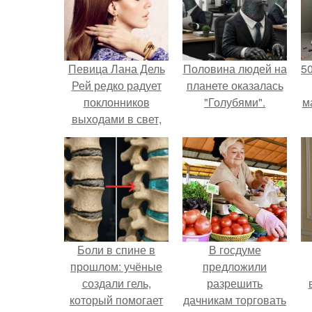
Певица Лана Дель
Половина людей на
5
Рей редко радует
планете оказалась
поклонников
"Голубями".
м
выходами в свет,
почти не
экспериментирует с
макияжем и
образами (алая
помада и стрелки в
стиле пятидесятых
— не в счет) , да и
Боли в спине в
В госдуме
кардинально
прошлом: учёные
предложили
менять прическу
создали гель,
разрешить
явно не
который помогает
дачникам торговать
собирается.