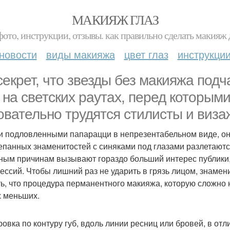
МАКИЯЖ ГЛАЗ
фото, инструкции, отзывы. как правильно сделать макияж д
новости
виды макияжа
цвет глаз
инструкци
секрет, что звезды без макияжа подч
 на светских раутах, перед которым
овательно трудятся стилисты и виза
и подловленными папарацци в непрезентабельном виде, он
епанных знаменитостей с синяками под глазами разлетаются
ным причинам вызывают гораздо больший интерес публики
ессий. Чтобы лишний раз не ударить в грязь лицом, знаме
ть, что процедура перманентного макияжа, которую сложно 
 меньших.
ровка по контуру губ, вдоль линии ресниц или бровей, в от