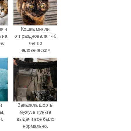
к и
Кошка милли
ь на
отпраздновала 146
е.
лет по
человеческим
Меркам и
претендует на
звание самой
старой в мире.
и
Заказала шорты
ы,
мужу, в пункте
ч.
выдачи всё было
нормально,