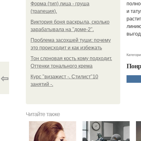
полно
Форма (тип) лица - груша
и тат
(трапеция).
расти
Виктория боня раскрыла, сколько
линию
зарабатывала на "доме-2".
выгод
Проблема засохшей туши: почему
это происходит и как избежать
Категори
Тон слоновая кость кому подходит.
Понр
Оттенки тонального крема
⇦
Курс "визажист -. Стилист"10
занятий -.
Читайте также