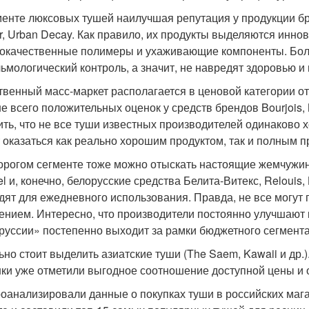
менте люксовых тушей наилучшая репутация у продукции брен
r, Urban Decay. Как правило, их продукты выделяются инно
окачественные полимеры и ухаживающие компоненты. Бо
ьмологический контроль, а значит, не навредят здоровью и
твенный масс-маркет располагается в ценовой категории от
е всего положительных оценок у средств брендов Bourjois, Ma
ить, что не все туши известных производителей одинаково
 оказаться как реально хорошим продуктом, так и полным 
орогом сегменте тоже можно отыскать настоящие жемчужины
l и, конечно, белорусские средства Белита-Витекс, Reloui
дят для ежедневного использования. Правда, не все могут
ением. Интересно, что производители постоянно улучшают к
руссии» постепенно выходит за рамки бюджетного сегмента
ьно стоит выделить азиатские туши (The Saem, Kawaii и др.)
ки уже отметили выгодное соотношение доступной цены и о
оанализировали данные о покупках туши в российских мага