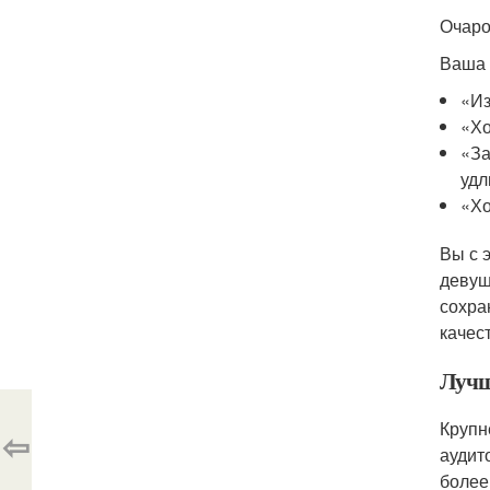
Очаро
Ваша 
«Из
«Хо
«За
удл
«Хо
Вы с 
девуш
сохра
качес
Лучш
Крупн
⇦
аудит
более