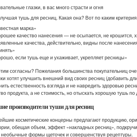
вательные глазки, в вас много страсти и огня
лучшая тушь для ресниц. Какая она? Вот по каким критери
вестная марка»
рошее качество нанесения — не осыпается, не крошится, 
явленные качества, действительно, видны после нанесени
инять»
рошо, если тушь еще и ухаживает, укрепляет ресницы»
этим согласны? Пожелания большинства покупательниц очен
ки хотят улучшить внешний вид своих ресниц (добавить дли
нить естественность взгляда и не навредить здоровью рес
тво продукта, а не стоимость, но отыскать хорошую тушь по
ие производители туши для ресниц
ейшие косметические концерны предлагают продукцию, ор
ории, обещая объем, эффект «накладных ресниц», подкручи
 необычные формы щеточек и совершенствуя рецептуры.