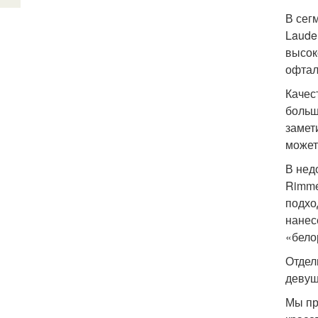
В сег
Laude
высок
офтал
Качес
больш
замет
может
В нед
Rimme
подхо
нанес
«бело
Отдел
девуш
Мы пр