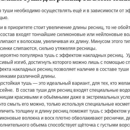
 туши необходимо осуществлять ещё и в зависимости от эф
щью.
и в приоритете стоит увеличение длины ресниц, то не обо
 состав входят тончайшие силиконовые или нейлоновые во
липают к волоскам, увеличивая их длину. Минусом этого ти
синки слипаются, сильно утяжеляя ресницы.
ероятно популярна тушь с эффектом накладных ресниц. Уд
сивый изгиб, достигнуть которого можно лишь с помощью 
екта накладных ресниц позволяет наличие в составе туши м
инками различной длины.
остойкая тушь — это идеальный вариант, для тех, кто жела
сейне. В состав туши для ресниц входят специальные вод
ницам красивыми и объёмными даже в экстремальных услов
 что смыть его можно, только используя специальные косме
личить толщину и длину ресниц поможет тушь с эффектом 
иконовые волокна и воск плотно обволакивают реснички, д
олнительного объема способствует щёточка с густыми ворс