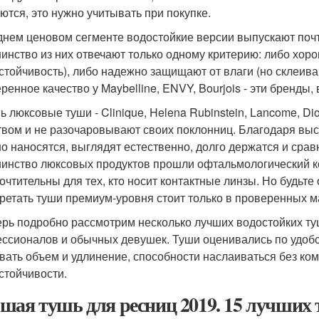
ются, это нужно учитывать при покупке.
днем ценовом сегменте водостойкие версии выпускают почт
инство из них отвечают только одному критерию: либо хор
стойчивость), либо надежно защищают от влаги (но склеива
ренное качество у Maybelline, ENVY, Bourjois - эти бренд
 люксовые туши - Clinique, Helena Rubinstein, Lancome, Dio
твом и не разочаровывают своих поклонниц. Благодаря вы
о наносятся, выглядят естественно, долго держатся и сравн
инство люксовых продуктов прошли офтальмологический ко
очтительны для тех, кто носит контактные линзы. Но будьте
ретать туши премиум-уровня стоит только в проверенных м
ерь подробно рассмотрим несколько лучших водостойких ту
ссионалов и обычных девушек. Туши оценивались по удобст
вать объем и удлинение, способности наслаиваться без комо
стойчивости.
шая тушь для ресниц 2019. 15 лучших 