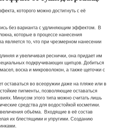
фекта, которого можно достигнуть с её
йтись без варианта с удлиняющим эффектом. В
локна, которые в процессе нанесения
па является то, что при чрезмерном нанесении
линяя и увеличивая реснички, она придает им
специальных подкручивающих щипцов. Добиться
асел, воска и микроволокон, а также щеточки с
ет оставаться во всеоружии даже на пляже или в
остойкие пигменты, позволяющие оставаться
иях. Минусом этого типа можно считать лишь
тические средства для водостойкой косметики.
увеличения объёма. Входящие в её состав
елая их блестящими и упругими. Созданию
инками.