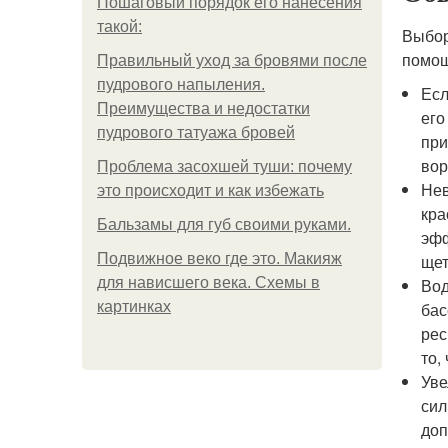
Пошаговый порядок его нанесения
такой:
Выбор
помо
Правильный уход за бровями после
пудрового напыления.
Есл
Преимущества и недостатки
его
пудрового татуажа бровей
при
вор
Проблема засохшей туши: почему
Нев
это происходит и как избежать
кра
Бальзамы для губ своими руками.
эфф
Подвижное веко где это. Макияж
щет
для нависшего века. Схемы в
Вод
картинках
бас
рес
то,
Уве
сил
доп