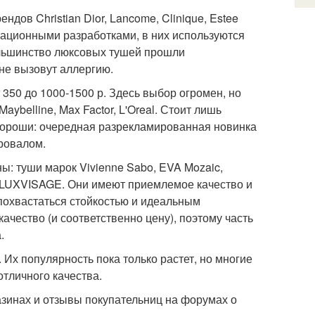
дов Christian Dior, Lancome, Clinique, Estee
вационными разработками, в них используются
льшинство люксовых тушей прошли
 не вызовут аллергию.
 350 до 1000-1500 р. Здесь выбор огромен, но
ybelline, Max Factor, L'Oreal. Стоит лишь
 хороши: очередная разрекламированная новинка
провалом.
: туши марок Vivienne Sabo, EVA Mozaic,
s, LUXVISAGE. Они имеют приемлемое качество и
 похвастаться стойкостью и идеальным
ачество (и соответственно цену), поэтому часть
.
. Их популярность пока только растет, но многие
тличного качества.
зинах и отзывы покупательниц на форумах о