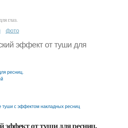
ля глаз.
и
фото
кий эффект от туши для
для ресниц.
ей
е туши с эффектом накладных ресниц
 эффект от туши для ресниц.