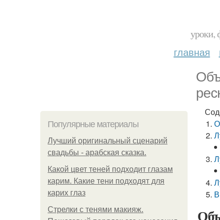
уроки, 
главная
Объ
рес
Сод
О
Популярные материалы
Л
Лучший оригинальный сценарий
свадьбы - арабская сказка.
Л
Какой цвет теней подходит глазам
карим. Какие тени подходят для
Л
карих глаз
В
Стрелки с тенями макияж.
Объ