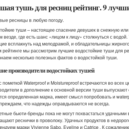
шая тушь для ресниц рейтинг. 9 лучш
вые ресницы в любую погоду.
тойкие туши – настоящее спасение девушек в снежную или 
м везде, где есть шанс «лицом к лицу» столкнуться с водой
ие всплакнуть над мелодрамой, и обладательницы жирного 
 рейтинге мы рассмотрим лучшие водостойкие туши для ре
знаем несколько полезных фактов о водостойкой туши.
ие производители водостойких тушей
с пометкой Waterproof и Moistureproof встречаются во всех 
водители в дополнение к основной версии туши выпускают 
тся определенная марка, имеет смысл попробовать и water
преждаем, что надежды оправдываются не всегда.
тные бьюти-бренды пока не могут похвастаться удачными в
ащают реснички в проволоку. Удачных продуктов в недорог
ендуем марки Vivienne Sabo, Eveline и Catrice . К сожален