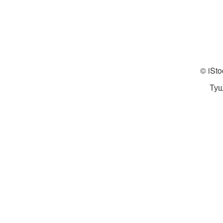
© iSto
Туш