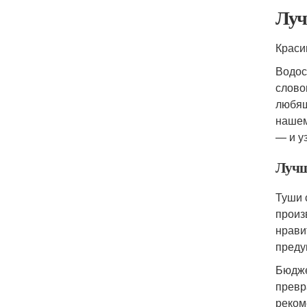
Луч
Краси
Водос
слово
любящ
нашем
— и у
Лучш
Туши 
произ
нрави
преду
Бюдже
превр
реком