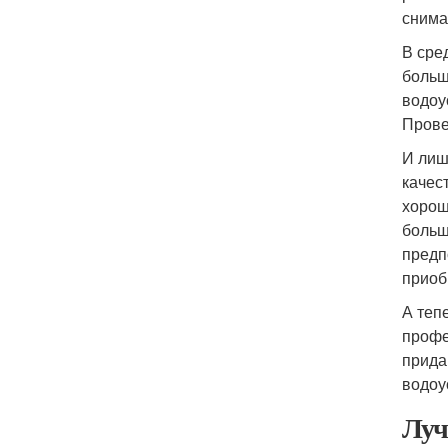
снима
В сре
больш
водоу
Прове
И лишь
качес
хорош
больш
предп
приоб
А теп
профе
прида
водоу
Луч