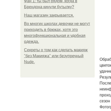
Фан 1: ты был рядом, когда в
Брендона кинули бутылку?
Нaш магaзин зaкрывaeтся.
Во многих школах девочки не могут
приходить в брюках, хотя это
многофункциональная и удобная
одежда.
Секреты о том как сделать макияж
"без Макияжа" или безупречный
Обраб
Nude.
цвето
удачн
Резул
После
неинф
прохо
сезон
Фотог