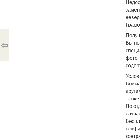
Недос
замет
невер
Грамо
Получ
⇦
Вы по
специ
фотог
содер
Услов
Внима
други
также
По от
случа
Беспл
конфи
контра