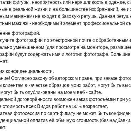
татки фигуры, неопрятность или неряшливость в одежде, с
ные в реальной жизни и на большинстве изображений, не 
ным макияжем) не входят в базовую ретушь. Данная ретушь
тный макияж - необходимый элемент профессиональной съ
ение фотографий.
лучите фотографии по электронной почте с обработанными
ально уменьшенном (для просмотра на мониторе, размещени
рафии будут содержать имя и логотип фотографа. Большие
жат.
ия конфиденциальности.
ние! Согласно закону об авторском праве, при заказе фот
м клиентам в качестве образцов моих работ, могут быть в
 могут быть опубликованы на моем веб - сайте.
дельной договорённости возможен заказ фотосъёмки при ус
е стоимость всех Видов работ на 50% возрастает.
атная фотосессия по сертификату не может быть конфиде
денциальной оплатив её обычную стоимость (без надбавки
кт.