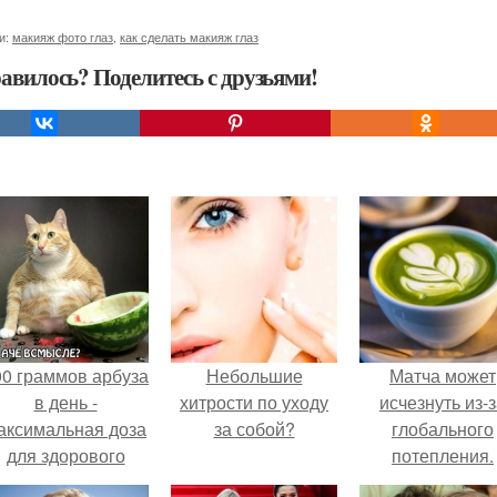
и:
макияж фото глаз
,
как сделать макияж глаз
авилось? Поделитесь с друзьями!
00 граммов арбуза
Небольшие
Матча может
в день -
хитрости по уходу
исчезнуть из-
аксимальная доза
за собой?
глобального
для здорового
потепления.
взрослого,