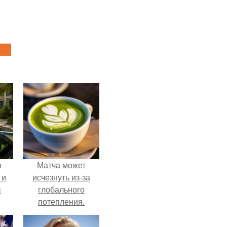
о
Матча может
 и
исчезнуть из-за
ы
глобального
потепления.