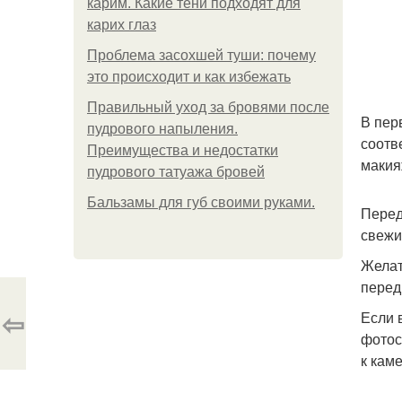
карим. Какие тени подходят для
карих глаз
Проблема засохшей туши: почему
это происходит и как избежать
Правильный уход за бровями после
В пер
пудрового напыления.
соотв
Преимущества и недостатки
макия
пудрового татуажа бровей
Бальзамы для губ своими руками.
Перед
свежи
Желат
перед
⇦
Если 
фотос
к каме