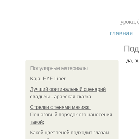
уроки, 
главная
Под
-да, 
Популярные материалы
Kajal EYE Liner.
Лучший оригинальный сценарий
свадьбы - арабская сказка.
Стрелки с тенями макияж.
Пошаговый порядок его нанесения
такой:
Какой цвет теней подходит глазам