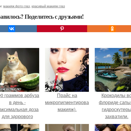
и:
макияж фото глаз
,
красивый макияж глаз
авилось? Поделитесь с друзьями!
00 граммов арбуза
Прайс на
Крокодилы в
в день -
микропигментирование(перманентный
флориде сапы
аксимальная доза
макияж).
гидроскутер
для здорового
захватили.
взрослого,
предупредили