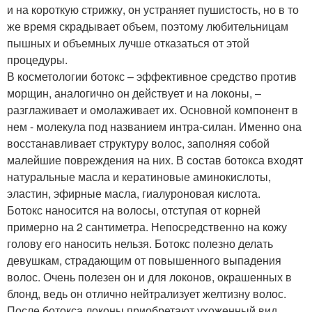
и на короткую стрижку, он устраняет пушистость, но в то
же время скрадывает объем, поэтому любительницам
пышных и объемных лучше отказаться от этой
процедуры.
В косметологии ботокс – эффективное средство против
морщин, аналогично он действует и на локоны, –
разглаживает и омолаживает их. Основной компонент в
нем - молекула под названием интра-силан. Именно она
восстанавливает структуру волос, заполняя собой
малейшие повреждения на них. В состав ботокса входят
натуральные масла и кератиновые аминокислоты,
эластин, эфирные масла, гиалуроновая кислота.
Ботокс наносится на волосы, отступая от корней
примерно на 2 сантиметра. Непосредственно на кожу
голову его наносить нельзя. Ботокс полезно делать
девушкам, страдающим от повышенного выпадения
волос. Очень полезен он и для локонов, окрашенных в
блонд, ведь он отлично нейтрализует желтизну волос.
После ботокса локоны приобретают ухоженный вид,