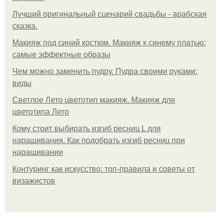
Лучший оригинальный сценарий свадьбы - арабская
сказка.
Макияж под синий костюм. Макияж к синему платью:
самые эффектные образы
Чем можно заменить пудру. Пудра своими руками:
виды
Светлое Лето цветотип макияж. Макияж для
цветотипа Лето
Кому стоит выбирать изгиб ресниц L для
наращивания. Как подобрать изгиб ресниц при
наращивании
Контуринг как искусство: топ-правила и советы от
визажистов