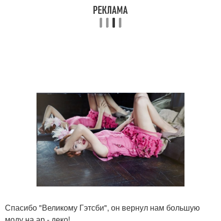
Спасибо "Великому Гэтсби", он вернул нам большую
моду на ар - деко!