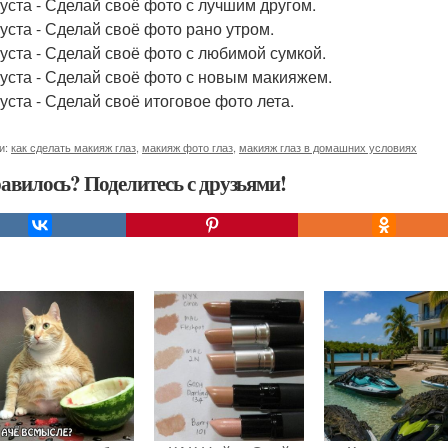
густа - Сделай своё фото с лучшим другом.
густа - Сделай своё фото рано утром.
густа - Сделай своё фото с любимой сумкой.
густа - Сделай своё фото с новым макияжем.
густа - Сделай своё итоговое фото лета.
и:
как сделать макияж глаз
,
макияж фото глаз
,
макияж глаз в домашних условиях
авилось? Поделитесь с друзьями!