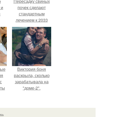
о
Пересадку свиных
 и
почек сделают
ы
стандартным
лечением к 2033
году в Японии.
вые
Виктория боня
мя
раскрыла, сколько
с
зарабатывала на
аты
"доме-2".
оту
на
язь