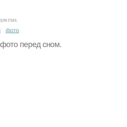
ля глаз.
и
фото
ё фото перед сном.