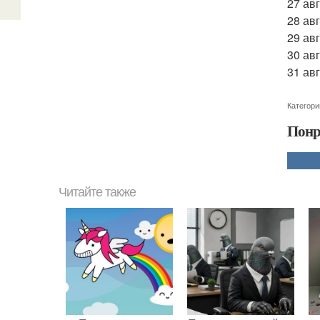
27 ав
28 ав
29 ав
30 ав
31 ав
Категори
Понр
Читайте также