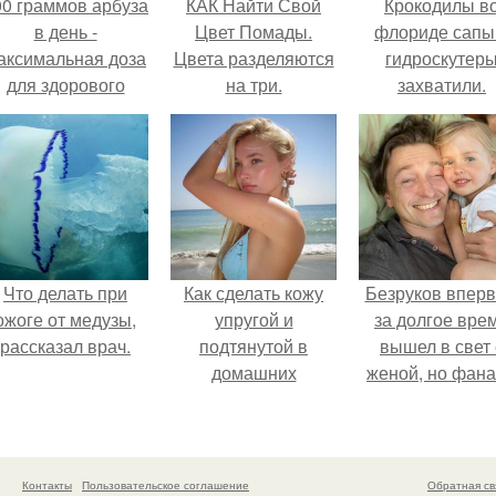
00 граммов арбуза
КАК Найти Свой
Крокодилы в
в день -
Цвет Помады.
флориде сапы
аксимальная доза
Цвета разделяются
гидроскутер
для здорового
на три.
захватили.
взрослого,
предупредили
врачи.
Что делать при
Как сделать кожу
Безруков впер
ожоге от медузы,
упругой и
за долгое вре
рассказал врач.
подтянутой в
вышел в свет 
домашних
женой, но фан
условиях?
не оценили
скромную крас
Анны: "какая о
скучная.
Контакты
Пользовательское соглашение
Обратная св