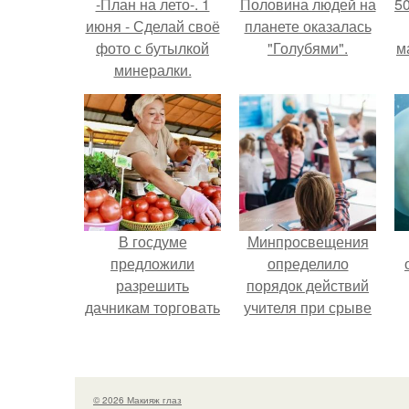
-План на лето-. 1
Половина людей на
5
июня - Сделай своё
планете оказалась
фото с бутылкой
"Голубями".
м
минералки.
В госдуме
Минпросвещения
предложили
определило
разрешить
порядок действий
дачникам торговать
учителя при срыве
своей
урока.
сельхозпродукцией
в людных местах.
© 2026 Макияж глаз