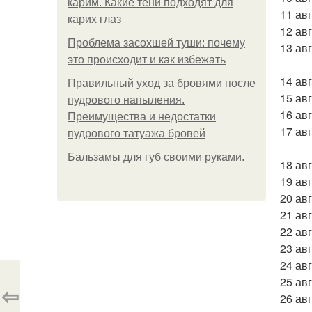
карим. Какие тени подходят для
11 ав
карих глаз
12 авг
Проблема засохшей туши: почему
13 ав
это происходит и как избежать
14 ав
Правильный уход за бровями после
15 ав
пудрового напыления.
16 ав
Преимущества и недостатки
17 ав
пудрового татуажа бровей
Бальзамы для губ своими руками.
18 ав
19 ав
20 ав
21 ав
22 ав
23 ав
24 ав
25 ав
⇦
26 ав