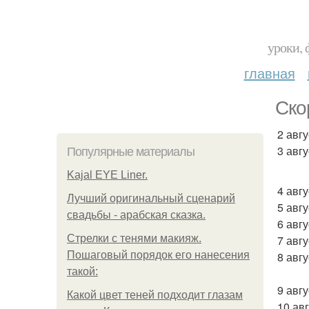
уроки, 
главная
Ско
2 авг
3 авг
Популярные материалы
Kajal EYE Liner.
4 авг
Лучший оригинальный сценарий
5 авг
свадьбы - арабская сказка.
6 авг
Стрелки с тенями макияж.
7 авг
Пошаговый порядок его нанесения
8 авг
такой:
9 авг
Какой цвет теней подходит глазам
10 ав