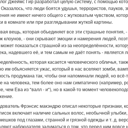
лог Джеймс Гир разработал целую систему, с помощью кото
. Оказалось, что люди боятся удушья, террористов, пауков, 
ния не имеют ничего общего с жутковатым чувством, кото
и в комнате или при разглядывании жуткой картины.
вая вещь, которая объединяет все эти страшные понятия, - 
ж клоунов, - они скрывают эмоции и намерения людей, поэ
 может показаться страшной из-за неопределённости, котор
ека, надевшего её, и тем самым не даёт понять - является ли
еделённость, которая касается человеческого обличья, та
о им объясняется ужас, который в нас вселяют зомби, вамп
ость продумана так, чтобы они напоминали людей, но всё-т
е на человека, тем более оно нам симпатично (например, р
е, чем Ева из "валл - и"), но в какой-то момент человекоп
жение.
дователь Фрэнсис макэндрю описал некоторые признаки, к
список включает наличие сальных волос, необычной улыбки,
 мешков под глазами, странной и грязной одежды и т. д. ве
вляют наблюдателя задуматься о том, что перед ним вовсе 