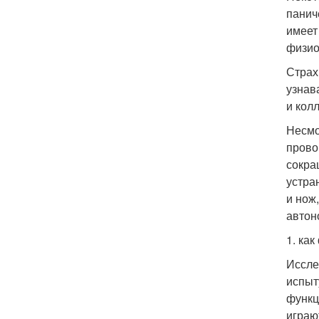
панич
имеет
физио
Страх
узнав
и колл
Несмо
прово
сокра
устра
и нож
автон
1. ка
Иссле
испыт
функц
играю