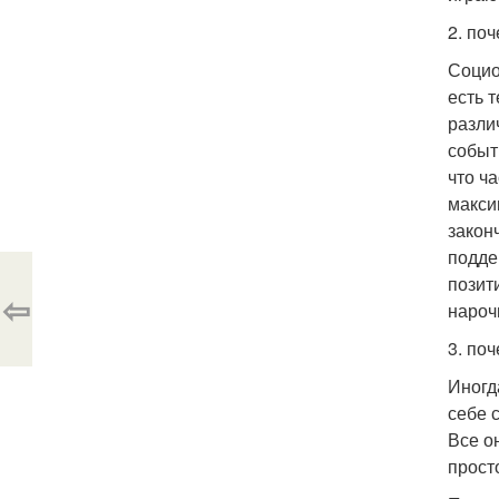
2. по
Социо
есть 
разли
событ
что ч
макси
закон
подде
позит
⇦
нароч
3. по
Иногд
себе 
Все о
прост