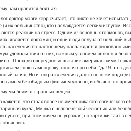
чему нам нравится бояться.
лог доктор марги керр считает, что никто не хочет испытат
те (и их большинство), кто наслаждается лёгким испугом. И
чаются реакции на стресс. Одним из основных гормонов, 
иях, является дофамин; и одни люди получают больший выб
асть населения по-настоящему наслаждается рискованными
мум удовольствия от них, важным условием является безопа
чится. Проходя очередное испытание американскими Горк
рживаем свою самооценку, говоря про себя: "да! Я это сдел
ивный заряд. Но и эти развлечения далеко не всем подходят
но самым безобидным фильмом ужасов, и обычно это происх
чему мы боимся странных вещей.
а кажется, что страх вовсе не имеет никакого логического о
старинная кукла, Мишка с человеческой челюстью или безоб
ни пугают, при этом ничем не угрожая, но картинки таят в се
о объяснить.