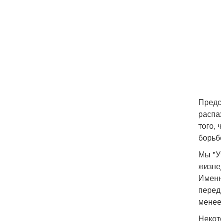
Предс
распа
того, 
борьб
Мы "У
жизне
Именн
перед
менее
Некот