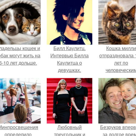
ладельцы кошек и
Билл Каулитц.
Кошка милли
обак могут жить на
Интервью Билла
отпраздновала 
6-10 лет дольше.
Каулитца о
лет по
девушках.
человечески
Меркам и
претендует н
звание само
старой в мире
Минпросвещения
Любовный
Безруков впер
определило
треугольник и
за долгое вре