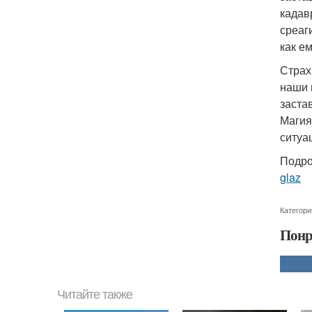
кадав
среаг
как е
Страх
наши 
заста
Магия
ситуа
Подро
glaz
Категори
Понр
Читайте также