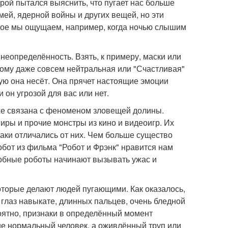
рой пытался выяснить, что пугает нас больше
змей, ядерной войны и других вещей, но эти
рое мы ощущаем, например, когда ночью слышим
неопределённость. Взять, к примеру, маски или
тому даже совсем нейтральная или "Счастливая"
ую она несёт. Она прячет настоящие эмоции
 он угрозой для вас или нет.
кже связана с феноменом зловещей долины.
иры и прочие монстры из кино и видеоигр. Их
аки отличались от них. Чем больше существо
обот из фильма "Робот и Фрэнк" нравится нам
одобные роботы начинают вызывать ужас и
оторые делают людей пугающими. Как оказалось,
 глаз навыкате, длинных пальцев, очень бледной
роятно, признаки в определённый момент
не нормальный человек, а оживлённый труп или