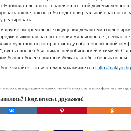
р. Наблюдатель плохо справляется с этой двусмысленностью
ировать так же, как он себя ведёт при реальной опасности, 
му реагировать.
 и другие экстремальные ощущения делают мир более ярким
предки выживали на протяжении миллионов лет, сейчас же
вляют чувствовать контраст между собственной зоной комфо
", пусть вполне объяснимая нейробиологией и химией. С др
ции бывает более приятно избежать, чтобы сберечь нервы.
бнее читайте статьи о темном макияже глаз
http://makiyazh
и:
макияж глаз в домашних условиях
,
темный макияж глаз
,
макияж фото глаз
,
как сдел
авилось? Поделитесь с друзьями!