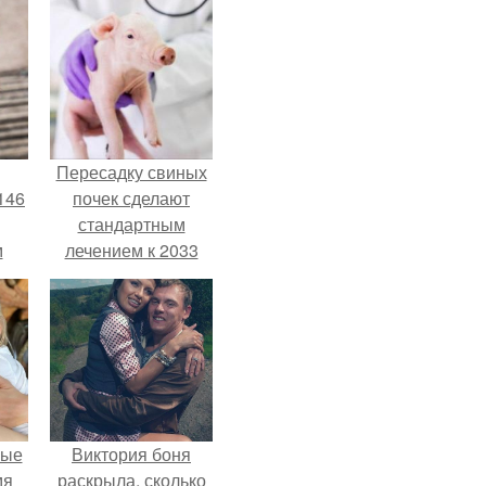
Пересадку свиных
146
почек сделают
стандартным
м
лечением к 2033
году в Японии.
а
й
.
вые
Виктория боня
мя
раскрыла, сколько