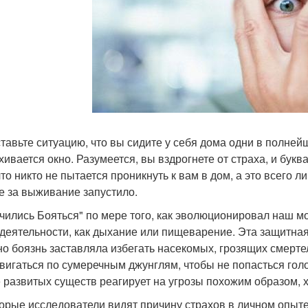
тавьте ситуацию, что вы сидите у себя дома одни в полней
хивается окно. Разумеется, вы вздрогнете от страха, и бук
что никто не пытается проникнуть к вам в дом, а это всего 
е за выживание запустило.
чились Бояться" по мере того, как эволюционировал наш моз
деятельности, как дыхание или пищеварение. Эта защитна
о боязнь заставляла избегать насекомых, грозящих смерт
вигаться по сумеречным джунглям, чтобы не попасться гол
 развитых существ реагирует на угрозы похожим образом, х
орые исследователи видят причину страхов в личном опыте 