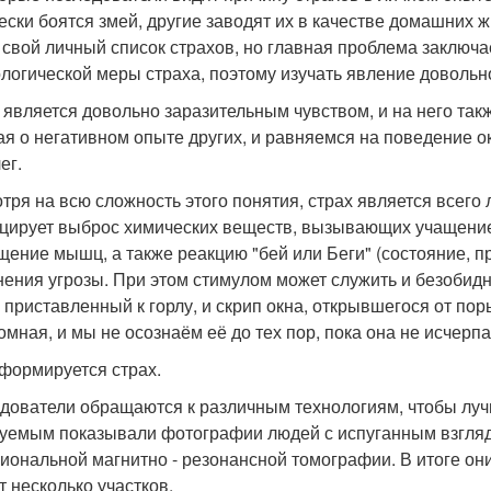
ески боятся змей, другие заводят их в качестве домашних
 свой личный список страхов, но главная проблема заключае
логической меры страха, поэтому изучать явление довольн
 является довольно заразительным чувством, и на него такж
ая о негативном опыте других, и равняемся на поведение 
ег.
тря на всю сложность этого понятия, страх является всего 
цирует выброс химических веществ, вызывающих учащение
щение мышц, а также реакцию "бей или Беги" (состояние, п
нения угрозы. При этом стимулом может служить и безобидн
, приставленный к горлу, и скрип окна, открывшегося от по
омная, и мы не осознаём её до тех пор, пока она не исчерпа
к формируется страх.
дователи обращаются к различным технологиям, чтобы лучш
уемым показывали фотографии людей с испуганным взгляд
иональной магнитно - резонансной томографии. В итоге они
т несколько участков.