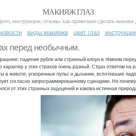
МАКИЯЖ ГЛАЗ
фото, инструкции, отзывы. как правильно сделать макияж д
новости
виды макияжа
цвет глаз
инструкци
ах перед необычным.
трашнее: падение рубля или странный клоун в тёмном пере
о характер у этих страхов очень разный. Страх ответом н
ты в животе, ускоренные пульс и дыхание, вспотевшие ладо
рует согласно запрограммированному сценарию. Но почему
ился от этих странных ощущений и какова истинная природ