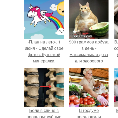
-План на лето-. 1
500 граммов арбуза
В
июня - Сделай своё
в день -
с
фото с бутылкой
максимальная доза
минералки.
для здорового
взрослого,
предупредили
врачи.
Боли в спине в
В госдуме
прошлом: учёные
предложили