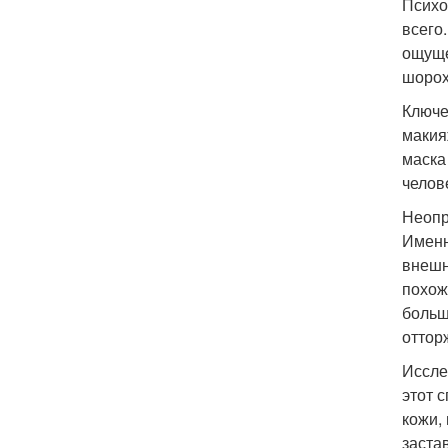
Психо
всего
ощуще
шорох
Ключе
макия
маска
челов
Неопр
Именн
внешн
похож
больш
оттор
Иссле
этот 
кожи,
заста