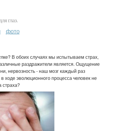
ля глаз.
и
фото
улке? В обоих случаях мы испытываем страх,
а различные раздражители является. Ощущение
ни, нервозность - наш мозг каждый раз
 в ходе эволюционного процесса человек не
а страха?