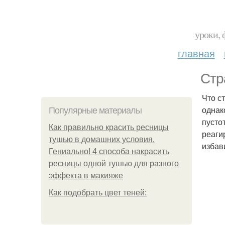
уроки, 
главная
Стр
Что с
однак
Популярные материалы
пусто
Как правильно красить ресницы
реаги
тушью в домашних условия.
избав
Гениально! 4 способа накрасить
ресницы одной тушью для разного
эффекта в макияже
Как подобрать цвет теней: