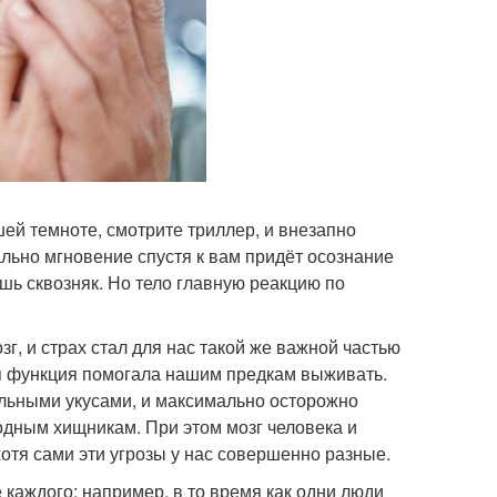
шей темноте, смотрите триллер, и внезапно
вально мгновение спустя к вам придёт осознание
лишь сквозняк. Но тело главную реакцию по
г, и страх стал для нас такой же важной частью
я функция помогала нашим предкам выживать.
ельными укусами, и максимально осторожно
одным хищникам. При этом мозг человека и
отя сами эти угрозы у нас совершенно разные.
каждого: например, в то время как одни люди