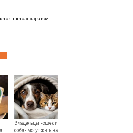
фото с фотоаппаратом.
Владельцы кошек и
за
собак могут жить на