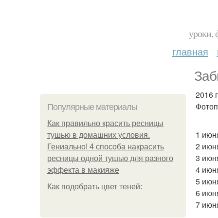
уроки, 
главная
Заб
2016 
Фотоп
Популярные материалы
Как правильно красить ресницы
1 июн
тушью в домашних условия.
2 июн
Гениально! 4 способа накрасить
3 июн
ресницы одной тушью для разного
4 июн
эффекта в макияже
5 июн
Как подобрать цвет теней:
6 июн
7 июня