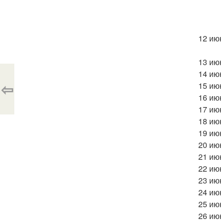
12 ию
13 ию
14 ию
⇦
15 ию
16 ию
17 ию
18 ию
19 ию
20 ию
21 ию
22 ию
23 ию
24 июн
25 ию
26 ию