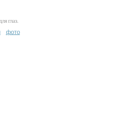
ля глаз.
и
фото