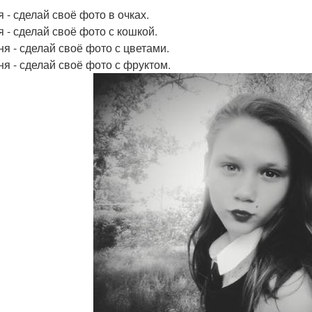
 - сделай своё фото в очках.
я - сделай своё фото с кошкой.
ня - сделай своё фото с цветами.
ня - сделай своё фото с фруктом.