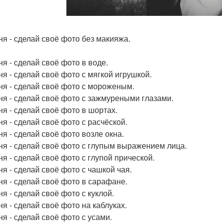
ня - сделай своё фото без макияжа.
ня - сделай своё фото в воде.
ня - сделай своё фото с мягкой игрушкой.
ня - сделай своё фото с мороженым.
ня - сделай своё фото с зажмуреными глазами.
ня - сделай своё фото в шортах.
ня - сделай своё фото с расчёской.
ня - сделай своё фото возле окна.
ня - сделай своё фото с глупым выражением лица.
ня - сделай своё фото с глупой прической.
ня - сделай своё фото с чашкой чая.
ня - сделай своё фото в сарафане.
я - сделай своё фото с куклой.
ня - сделай своё фото на каблуках.
ня - сделай своё фото с усами.