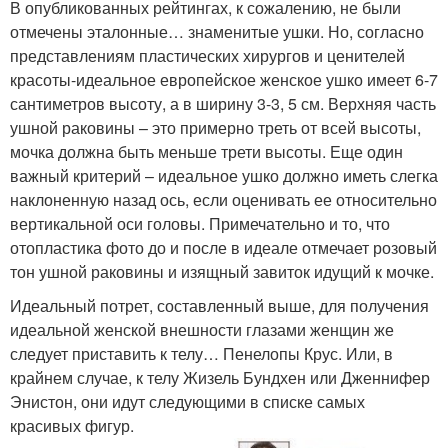
В опубликованных рейтингах, к сожалению, не были
отмечены эталонные… знаменитые ушки. Но, согласно
представлениям пластических хирургов и ценителей
красоты-идеальное европейское женское ушко имеет 6-7
сантиметров высоту, а в ширину 3-3, 5 см. Верхняя часть
ушной раковины – это примерно треть от всей высоты,
мочка должна быть меньше трети высоты. Еще один
важный критерий – идеальное ушко должно иметь слегка
наклоненную назад ось, если оценивать ее относительно
вертикальной оси головы. Примечательно и то, что
отопластика фото до и после в идеале отмечает розовый
тон ушной раковины и изящный завиток идущий к мочке.
Идеальный потрет, составленный выше, для получения
идеальной женской внешности глазами женщин же
следует приставить к телу… Пенелопы Крус. Или, в
крайнем случае, к телу Жизель Бундхен или Дженнифер
Энистон, они идут следующими в списке самых
красивых фигур.