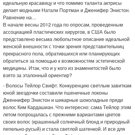
идеальную красавицу и что помимо таланта актрисы
делает модными Натали Портман и Дженифер Энистон.
Равнение на…
В начале весны 2012 года по опросам, проведенным
ассоциацией пластических хирургов, в США было
представлено весьма любопытное описание идеальной
женской внешности с точки зрения представительниц
прекрасного пола, обратившихся или планирующих
обратиться за помощью к возможностям эстетической
медицины. Итак, что и у кого из знаменитостей было
взято за эталонный ориентир?
- Волосы Тейлор Свифт. Конкуренцию светлым завиткам
юной звездочки составили пшеничные локоны
Дженнифер Энистон и шикарные шоколадные пряди
волос Ким Кардашиан. Что интересно: сама Тейлор этим
летом попрощалась с прежними вариантами цветов
своих волос (крашенный солнечный блонд и природный
пепельно-русый) и стала светлой шатенкой. И все для