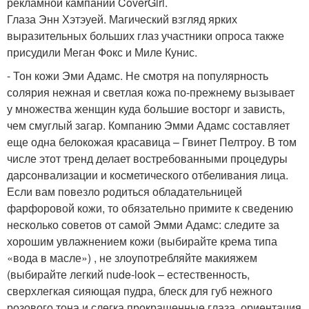
рекламной кампании CoverGirl.
Глаза Энн Хэтэуей. Магический взгляд ярких
выразительных больших глаз участники опроса также
присудили Меган Фокс и Миле Кунис.
- Тон кожи Эми Адамс. Не смотря на популярность
солярия нежная и светлая кожа по-прежнему вызывает
у множества женщин куда большие восторг и зависть,
чем смуглый загар. Компанию Эмми Адамс составляет
еще одна белокожая красавица – Гвинет Пелтроу. В том
числе этот тренд делает востребованными процедуры
дарсонвализации и косметического отбеливания лица.
Если вам повезло родиться обладательницей
фарфоровой кожи, то обязательно примите к сведению
несколько советов от самой Эмми Адамс: следите за
хорошим увлажнением кожи (выбирайте крема типа
«вода в масле») , не злоупотребляйте макияжем
(выбирайте легкий nude-look – естественность,
сверхлегкая сияющая пудра, блеск для губ нежного
розового тона и слегка прокрашенные глаза, ориентация