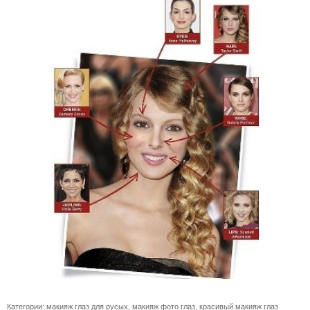
Категории:
макияж глаз для русых
,
макияж фото глаз
,
красивый макияж глаз