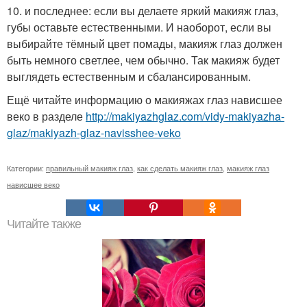
10. и последнее: если вы делаете яркий макияж глаз,
губы оставьте естественными. И наоборот, если вы
выбирайте тёмный цвет помады, макияж глаз должен
быть немного светлее, чем обычно. Так макияж будет
выглядеть естественным и сбалансированным.
Ещё читайте информацию о макияжах глаз нависшее
веко в разделе
http://makiyazhglaz.com/vidy-makiyazha-
glaz/makiyazh-glaz-navisshee-veko
Категории:
правильный макияж глаз
,
как сделать макияж глаз
,
макияж глаз
нависшее веко
Читайте также