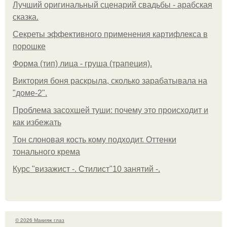
Лучший оригинальный сценарий свадьбы - арабская
сказка.
Секреты эффективного применения картифлекса в
порошке
Форма (тип) лица - груша (трапеция).
Виктория боня раскрыла, сколько зарабатывала на
"доме-2".
Проблема засохшей туши: почему это происходит и
как избежать
Тон слоновая кость кому подходит. Оттенки
тонального крема
Курс "визажист -. Стилист"10 занятий -.
© 2026 Макияж глаз